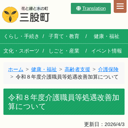
Translation
くらし・手続き
子育て・教育
健康・福祉
文化・スポーツ
しごと・産業
イベント情報
ホーム
健康・福祉
高齢者支援
介護保険
令和８年度介護職員等処遇改善加算について
令和８年度介護職員等処遇改善加
算について
更新日：2026/4/3