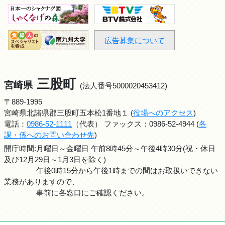
広告募集について
三股町
宮崎県
(法人番号5000020453412)
〒889-1995
宮崎県北諸県郡三股町五本松1番地１ (
役場へのアクセス
)
電話：
0986-52-1111
（代表） ファックス：0986-52-4944 (
各
課・係へのお問い合わせ先
)
開庁時間:月曜日～金曜日 午前8時45分～午後4時30分(祝・休日
及び12月29日～1月3日を除く)
午後0時15分から午後1時までの間はお取扱いできない
業務がありますので、
事前に各窓口にご確認ください。