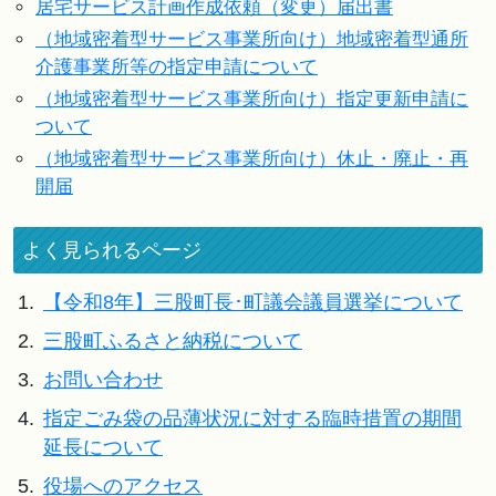
居宅サービス計画作成依頼（変更）届出書
（地域密着型サービス事業所向け）地域密着型通所
介護事業所等の指定申請について
（地域密着型サービス事業所向け）指定更新申請に
ついて
（地域密着型サービス事業所向け）休止・廃止・再
開届
よく見られるページ
1.
【令和8年】三股町長･町議会議員選挙について
2.
三股町ふるさと納税について
3.
お問い合わせ
4.
指定ごみ袋の品薄状況に対する臨時措置の期間
延長について
5.
役場へのアクセス