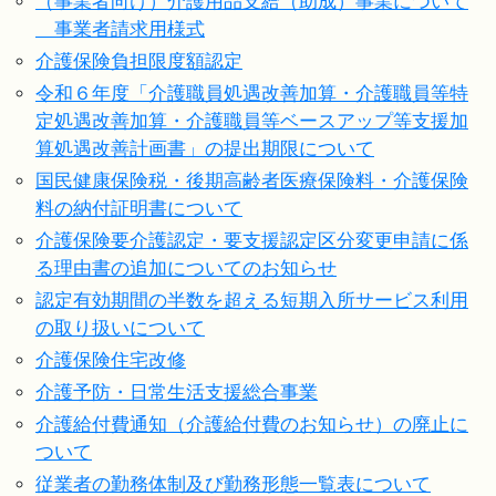
（事業者向け）介護用品支給（助成）事業について
事業者請求用様式
介護保険負担限度額認定
令和６年度「介護職員処遇改善加算・介護職員等特
定処遇改善加算・介護職員等ベースアップ等支援加
算処遇改善計画書」の提出期限について
国民健康保険税・後期高齢者医療保険料・介護保険
料の納付証明書について
介護保険要介護認定・要支援認定区分変更申請に係
る理由書の追加についてのお知らせ
認定有効期間の半数を超える短期入所サービス利用
の取り扱いについて
介護保険住宅改修
介護予防・日常生活支援総合事業
介護給付費通知（介護給付費のお知らせ）の廃止に
ついて
従業者の勤務体制及び勤務形態一覧表について