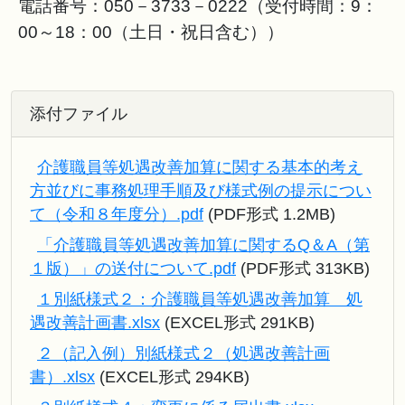
電話番号：050－3733－0222（受付時間：9：
00～18：00（土日・祝日含む））
添付ファイル
介護職員等処遇改善加算に関する基本的考え
方並びに事務処理手順及び様式例の提示につい
て（令和８年度分）.pdf
(PDF形式 1.2MB)
「介護職員等処遇改善加算に関するQ＆A（第
１版）」の送付について.pdf
(PDF形式 313KB)
１別紙様式２：介護職員等処遇改善加算 処
遇改善計画書.xlsx
(EXCEL形式 291KB)
２（記入例）別紙様式２（処遇改善計画
書）.xlsx
(EXCEL形式 294KB)