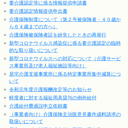
要介護認定等に係る情報提供申請書
要介護認定情報提供申出書
介護保険制度について（第２号被保険者・４０歳か
ら６４歳までの方へ）
介護保険被保険者証を紛失したときの再発行
新型コロナウイルス感染症に係る要介護認定の臨時
的な取り扱いについて
新型コロナウイルスへの対応について（介護サービ
ス事業所及び老人福祉施設等向け）
居宅介護支援事業所に係る特定事業所集中減算につ
いて
令和元年度介護報酬改定等のお知らせ
軽度者に対する福祉用具貸与の例外給付
介護給付費過誤申立依頼書
（事業者向け）介護保険主治医意見書作成料請求の
取扱いについて