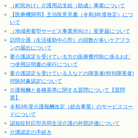
（町民向け）介護用品支給（助成）事業について
【医療機関用】主治医意見書（令和3年度改定）につ
いて
（地域密着型サービス事業所向け）変更届について
訪問介護（生活援助中心型）の回数が多いケアプラ
ンの届出について
要介護認定を受けている方の医療費控除に係るおむ
つ使用証明書の発行について
要介護認定を受けている人などの障害者(特別障害者)
控除対象認定について
介護報酬と各種基準に関する質問について【質問
票】
令和3年度介護報酬改定（総合事業）のサービスコー
ドについて
認知症対応型共同生活介護の外部評価について
介護認定の手続き