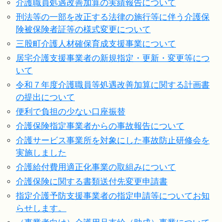
介護職員処遇改善加算の実績報告について
刑法等の一部を改正する法律の施行等に伴う介護保
険被保険者証等の様式変更について
三股町介護人材確保育成支援事業について
居宅介護支援事業者の新規指定・更新・変更等につ
いて
令和７年度介護職員等処遇改善加算に関する計画書
の提出について
便利で負担の少ない口座振替
介護保険指定事業者からの事故報告について
介護サービス事業所を対象にした事故防止研修会を
実施しました
介護給付費用適正化事業の取組みについて
介護保険に関する書類送付先変更申請書
指定介護予防支援事業者の指定申請等についてお知
らせします。