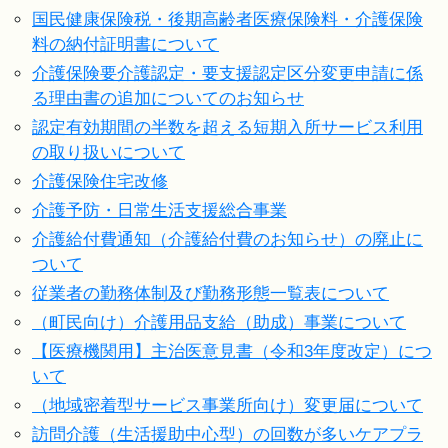
国民健康保険税・後期高齢者医療保険料・介護保険
料の納付証明書について
介護保険要介護認定・要支援認定区分変更申請に係
る理由書の追加についてのお知らせ
認定有効期間の半数を超える短期入所サービス利用
の取り扱いについて
介護保険住宅改修
介護予防・日常生活支援総合事業
介護給付費通知（介護給付費のお知らせ）の廃止に
ついて
従業者の勤務体制及び勤務形態一覧表について
（町民向け）介護用品支給（助成）事業について
【医療機関用】主治医意見書（令和3年度改定）につ
いて
（地域密着型サービス事業所向け）変更届について
訪問介護（生活援助中心型）の回数が多いケアプラ