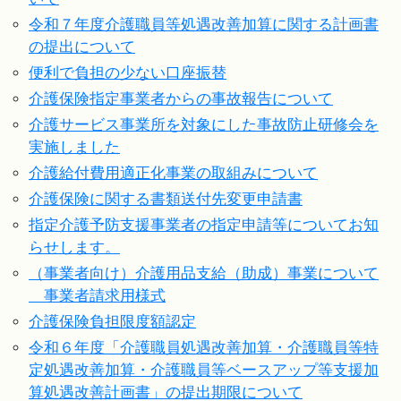
令和７年度介護職員等処遇改善加算に関する計画書
の提出について
便利で負担の少ない口座振替
介護保険指定事業者からの事故報告について
介護サービス事業所を対象にした事故防止研修会を
実施しました
介護給付費用適正化事業の取組みについて
介護保険に関する書類送付先変更申請書
指定介護予防支援事業者の指定申請等についてお知
らせします。
（事業者向け）介護用品支給（助成）事業について
事業者請求用様式
介護保険負担限度額認定
令和６年度「介護職員処遇改善加算・介護職員等特
定処遇改善加算・介護職員等ベースアップ等支援加
算処遇改善計画書」の提出期限について