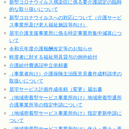
新型コロナウイルス感染症に係る要介護認定の臨時
的な取り扱いについて
新型コロナウイルスへの対応について（介護サービ
ス事業所及び老人福祉施設等向け）
居宅介護支援事業所に係る特定事業所集中減算につ
いて
令和元年度介護報酬改定等のお知らせ
軽度者に対する福祉用具貸与の例外給付
介護給付費過誤申立依頼書
（事業者向け）介護保険主治医意見書作成料請求の
取扱いについて
居宅サービス計画作成依頼（変更）届出書
（地域密着型サービス事業所向け）地域密着型通所
介護事業所等の指定申請について
（地域密着型サービス事業所向け）指定更新申請に
ついて
（地域密着型サービス事業所向け）休止・廃止・再