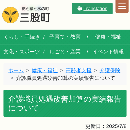
Translation
くらし・手続き
子育て・教育
健康・福祉
文化・スポーツ
しごと・産業
イベント情報
ホーム
健康・福祉
高齢者支援
介護保険
介護職員処遇改善加算の実績報告について
介護職員処遇改善加算の実績報告
について
更新日：2025/7/8