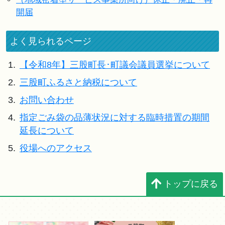
開届
よく見られるページ
1.
【令和8年】三股町長･町議会議員選挙について
2.
三股町ふるさと納税について
3.
お問い合わせ
4.
指定ごみ袋の品薄状況に対する臨時措置の期間
延長について
5.
役場へのアクセス
トップに戻る