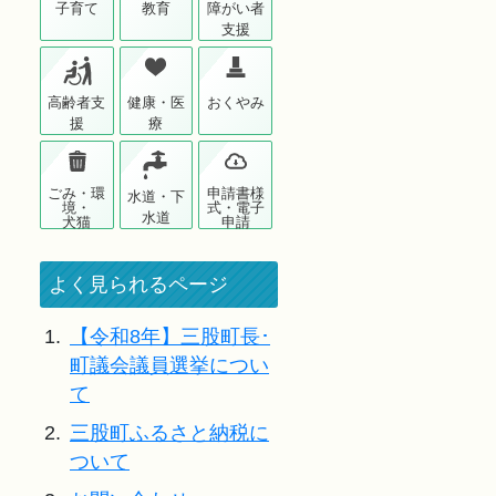
子育て
教育
障がい者
支援
高齢者支
健康・医
おくやみ
援
療
ごみ・環
申請書様
水道・下
境・
式・電子
水道
犬猫
申請
よく見られるページ
1.
【令和8年】三股町長･
町議会議員選挙につい
て
2.
三股町ふるさと納税に
ついて