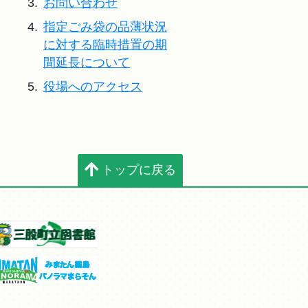
3.
お問い合わせ
4.
指定ごみ袋の品薄状況
に対する臨時措置の期
間延長について
5.
役場へのアクセス
トップに戻る