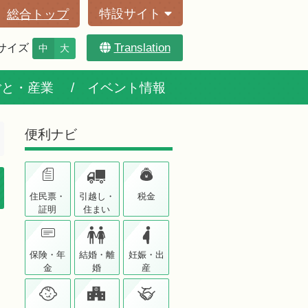
特設サイト
総合トップ
Translation
サイズ
中
大
ごと・産業
イベント情報
便利ナビ
住民票・
引越し・
税金
証明
住まい
保険・年
結婚・離
妊娠・出
金
婚
産