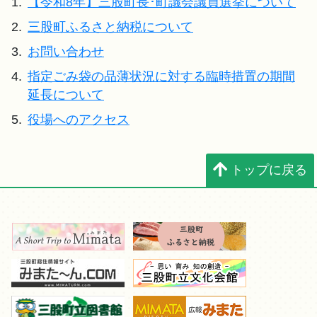
1.
【令和8年】三股町長･町議会議員選挙について
2.
三股町ふるさと納税について
3.
お問い合わせ
4.
指定ごみ袋の品薄状況に対する臨時措置の期間
延長について
5.
役場へのアクセス
トップに戻る