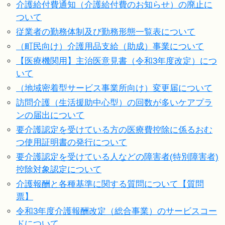
介護給付費通知（介護給付費のお知らせ）の廃止に
ついて
従業者の勤務体制及び勤務形態一覧表について
（町民向け）介護用品支給（助成）事業について
【医療機関用】主治医意見書（令和3年度改定）につ
いて
（地域密着型サービス事業所向け）変更届について
訪問介護（生活援助中心型）の回数が多いケアプラ
ンの届出について
要介護認定を受けている方の医療費控除に係るおむ
つ使用証明書の発行について
要介護認定を受けている人などの障害者(特別障害者)
控除対象認定について
介護報酬と各種基準に関する質問について【質問
票】
令和3年度介護報酬改定（総合事業）のサービスコー
ドについて