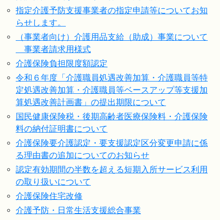
指定介護予防支援事業者の指定申請等についてお知
らせします。
（事業者向け）介護用品支給（助成）事業について
事業者請求用様式
介護保険負担限度額認定
令和６年度「介護職員処遇改善加算・介護職員等特
定処遇改善加算・介護職員等ベースアップ等支援加
算処遇改善計画書」の提出期限について
国民健康保険税・後期高齢者医療保険料・介護保険
料の納付証明書について
介護保険要介護認定・要支援認定区分変更申請に係
る理由書の追加についてのお知らせ
認定有効期間の半数を超える短期入所サービス利用
の取り扱いについて
介護保険住宅改修
介護予防・日常生活支援総合事業