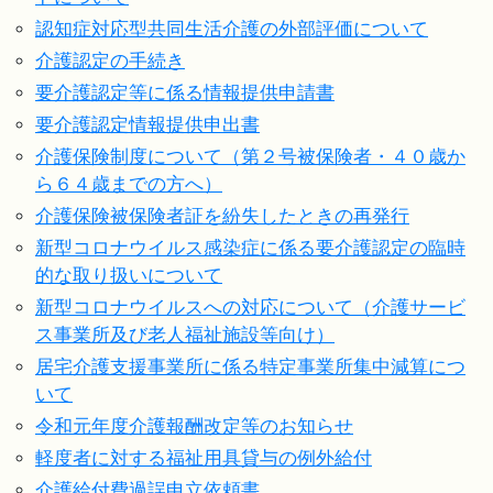
認知症対応型共同生活介護の外部評価について
介護認定の手続き
要介護認定等に係る情報提供申請書
要介護認定情報提供申出書
介護保険制度について（第２号被保険者・４０歳か
ら６４歳までの方へ）
介護保険被保険者証を紛失したときの再発行
新型コロナウイルス感染症に係る要介護認定の臨時
的な取り扱いについて
新型コロナウイルスへの対応について（介護サービ
ス事業所及び老人福祉施設等向け）
居宅介護支援事業所に係る特定事業所集中減算につ
いて
令和元年度介護報酬改定等のお知らせ
軽度者に対する福祉用具貸与の例外給付
介護給付費過誤申立依頼書