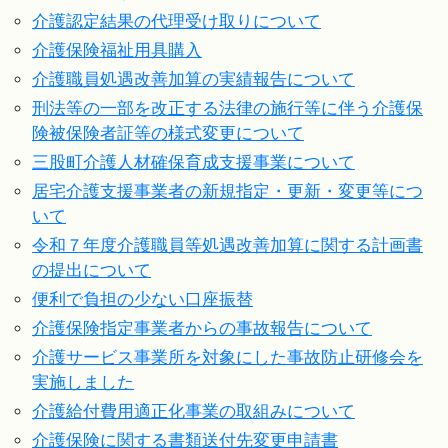
介護認定結果の代理受け取りについて
介護保険福祉用具購入
介護職員処遇改善加算の実績報告について
刑法等の一部を改正する法律の施行等に伴う介護保
険被保険者証等の様式変更について
三股町介護人材確保育成支援事業について
居宅介護支援事業者の新規指定・更新・変更等につ
いて
令和７年度介護職員等処遇改善加算に関する計画書
の提出について
便利で負担の少ない口座振替
介護保険指定事業者からの事故報告について
介護サービス事業所を対象にした事故防止研修会を
実施しました
介護給付費用適正化事業の取組みについて
介護保険に関する書類送付先変更申請書