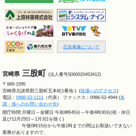
広告募集について
三股町
宮崎県
(法人番号5000020453412)
〒889-1995
宮崎県北諸県郡三股町五本松1番地１ (
役場へのアクセス
)
電話：
0986-52-1111
（代表） ファックス：0986-52-4944 (
各
課・係へのお問い合わせ先
)
開庁時間:月曜日～金曜日 午前8時45分～午後4時30分(祝・休日
及び12月29日～1月3日を除く)
午後0時15分から午後1時までの間はお取扱いできない
業務がありますので、