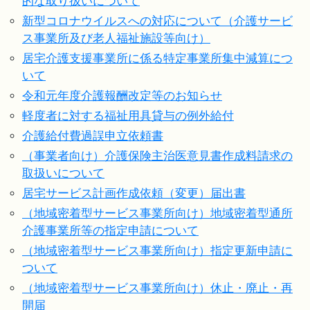
的な取り扱いについて
新型コロナウイルスへの対応について（介護サービ
ス事業所及び老人福祉施設等向け）
居宅介護支援事業所に係る特定事業所集中減算につ
いて
令和元年度介護報酬改定等のお知らせ
軽度者に対する福祉用具貸与の例外給付
介護給付費過誤申立依頼書
（事業者向け）介護保険主治医意見書作成料請求の
取扱いについて
居宅サービス計画作成依頼（変更）届出書
（地域密着型サービス事業所向け）地域密着型通所
介護事業所等の指定申請について
（地域密着型サービス事業所向け）指定更新申請に
ついて
（地域密着型サービス事業所向け）休止・廃止・再
開届