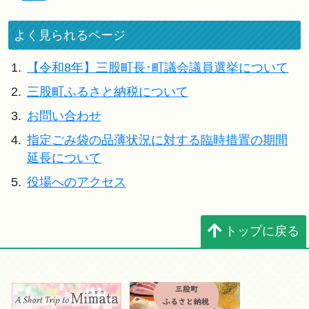
よく見られるページ
1.
【令和8年】三股町長･町議会議員選挙について
2.
三股町ふるさと納税について
3.
お問い合わせ
4.
指定ごみ袋の品薄状況に対する臨時措置の期間
延長について
5.
役場へのアクセス
トップに戻る