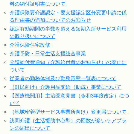
料の納付証明書について
介護保険要介護認定・要支援認定区分変更申請に係
る理由書の追加についてのお知らせ
認定有効期間の半数を超える短期入所サービス利用
の取り扱いについて
介護保険住宅改修
介護予防・日常生活支援総合事業
介護給付費通知（介護給付費のお知らせ）の廃止に
ついて
従業者の勤務体制及び勤務形態一覧表について
（町民向け）介護用品支給（助成）事業について
【医療機関用】主治医意見書（令和3年度改定）につ
いて
（地域密着型サービス事業所向け）変更届について
訪問介護（生活援助中心型）の回数が多いケアプラ
ンの届出について