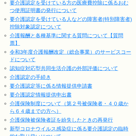
要介護認定を受けている方の医療費控除に係るおむ
つ使用証明書の発行について
要介護認定を受けている人などの障害者(特別障害者)
控除対象認定について
介護報酬と各種基準に関する質問について【質問
票】
令和3年度介護報酬改定（総合事業）のサービスコー
ドについて
認知症対応型共同生活介護の外部評価について
介護認定の手続き
要介護認定等に係る情報提供申請書
要介護認定情報提供申出書
介護保険制度について（第２号被保険者・４０歳か
ら６４歳までの方へ）
介護保険被保険者証を紛失したときの再発行
新型コロナウイルス感染症に係る要介護認定の臨時