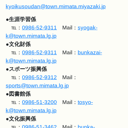
kyoikusoudan@town.mimata.miyazaki.jp
●
生涯学習係
℡：
0986-52-9311
Mail：
syogak-
k@town.mimata.lg.jp
●文化財係
℡：
0986-52-9311
Mail：
bunkazai-
k@town.mimata.lg.jp
●
スポーツ振興係
℡：
0986-52-9312
Mail：
sports@town.mimata.lg.jp
●
図書館係
℡：
0986-51-3200
Mail：
tosyo-
k@town.mimata.lg.jp
●
文化振興係
℡：
0986-51-3462
Mail：
bunka-