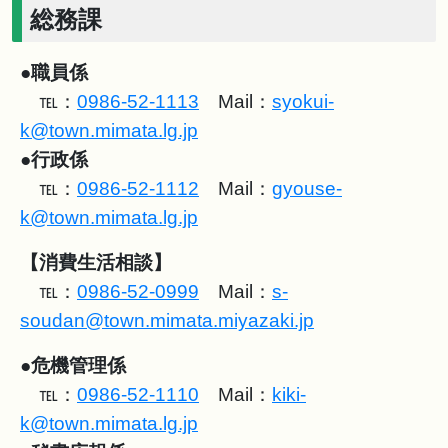
総務課
●
職員係
℡：
0986-52-1113
Mail：
syokui-
k@town.mimata.lg.jp
●
行政係
℡：
0986-52-1112
Mail：
gyouse-
k@town.mimata.lg.jp
【消費生活相談】
℡：
0986-52-0999
Mail：
s-
soudan@town.mimata.miyazaki.jp
●
危機管理係
℡：
0986-52-1110
Mail：
kiki-
k@town.mimata.lg.jp