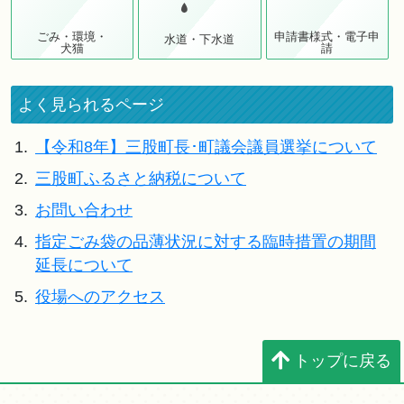
ごみ・環境・
申請書様式・電子申
水道・下水道
犬猫
請
よく見られるページ
1.
【令和8年】三股町長･町議会議員選挙について
2.
三股町ふるさと納税について
3.
お問い合わせ
4.
指定ごみ袋の品薄状況に対する臨時措置の期間
延長について
5.
役場へのアクセス
トップに戻る