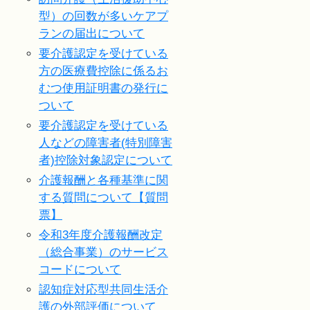
型）の回数が多いケアプ
ランの届出について
要介護認定を受けている
方の医療費控除に係るお
むつ使用証明書の発行に
ついて
要介護認定を受けている
人などの障害者(特別障害
者)控除対象認定について
介護報酬と各種基準に関
する質問について【質問
票】
令和3年度介護報酬改定
（総合事業）のサービス
コードについて
認知症対応型共同生活介
護の外部評価について