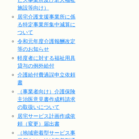
ビス事業所及び老人福祉
施設等向け）
居宅介護支援事業所に係
る特定事業所集中減算に
ついて
令和元年度介護報酬改定
等のお知らせ
軽度者に対する福祉用具
貸与の例外給付
介護給付費過誤申立依頼
書
（事業者向け）介護保険
主治医意見書作成料請求
の取扱いについて
居宅サービス計画作成依
頼（変更）届出書
（地域密着型サービス事