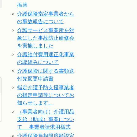
振替
介護保険指定事業者から
の事故報告について
介護サービス事業所を対
象にした事故防止研修会
を実施しました
介護給付費用適正化事業
の取組みについて
介護保険に関する書類送
付先変更申請書
指定介護予防支援事業者
の指定申請等についてお
知らせします。
（事業者向け）介護用品
支給（助成）事業につい
て 事業者請求用様式
介護保険負担限度額認定