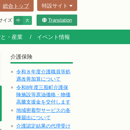
特設サイト
総合トップ
Translation
サイズ
中
大
ごと・産業
イベント情報
介護保険
令和８年度介護職員等処
遇改善加算について
令和8年度三股町介護保
険施設等原油価格・物価
高騰支援金を交付します
地域密着型サービスの各
種届出について
介護認定結果の代理受け