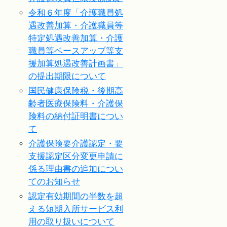
令和６年度「介護職員処
遇改善加算・介護職員等
特定処遇改善加算・介護
職員等ベースアップ等支
援加算処遇改善計画書」
の提出期限について
国民健康保険税・後期高
齢者医療保険料・介護保
険料の納付証明書につい
て
介護保険要介護認定・要
支援認定区分変更申請に
係る理由書の追加につい
てのお知らせ
認定有効期間の半数を超
える短期入所サービス利
用の取り扱いについて