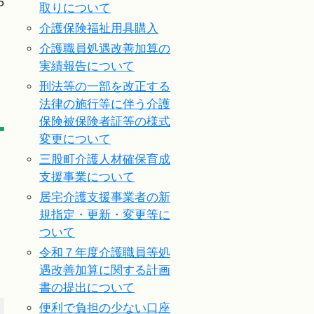
5
取りについて
介護保険福祉用具購入
介護職員処遇改善加算の
実績報告について
刑法等の一部を改正する
法律の施行等に伴う介護
保険被保険者証等の様式
変更について
三股町介護人材確保育成
支援事業について
居宅介護支援事業者の新
規指定・更新・変更等に
ついて
令和７年度介護職員等処
遇改善加算に関する計画
書の提出について
便利で負担の少ない口座