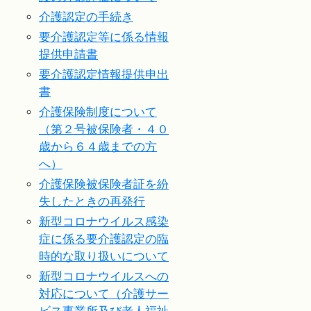
介護認定の手続き
要介護認定等に係る情報
提供申請書
要介護認定情報提供申出
書
介護保険制度について
（第２号被保険者・４０
歳から６４歳までの方
へ）
介護保険被保険者証を紛
失したときの再発行
新型コロナウイルス感染
症に係る要介護認定の臨
時的な取り扱いについて
新型コロナウイルスへの
対応について（介護サー