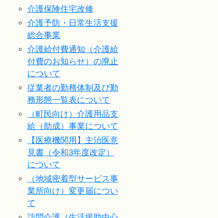
介護保険住宅改修
介護予防・日常生活支援
総合事業
介護給付費通知（介護給
付費のお知らせ）の廃止
について
従業者の勤務体制及び勤
務形態一覧表について
（町民向け）介護用品支
給（助成）事業について
【医療機関用】主治医意
見書（令和3年度改定）
について
（地域密着型サービス事
業所向け）変更届につい
て
訪問介護（生活援助中心