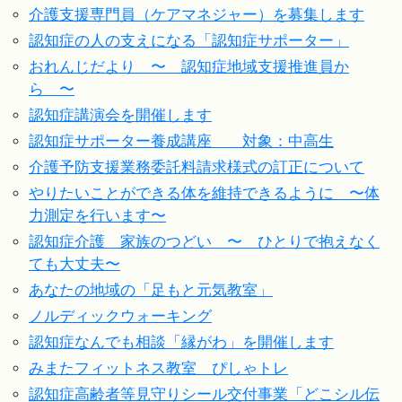
介護支援専門員（ケアマネジャー）を募集します
認知症の人の支えになる「認知症サポーター」
おれんじだより 〜 認知症地域支援推進員か
ら 〜
認知症講演会を開催します
認知症サポーター養成講座 対象：中高生
介護予防支援業務委託料請求様式の訂正について
やりたいことができる体を維持できるように 〜体
力測定を行います〜
認知症介護 家族のつどい 〜 ひとりで抱えなく
ても大丈夫〜
あなたの地域の「足もと元気教室」
ノルディックウォーキング
認知症なんでも相談「縁がわ」を開催します
みまたフィットネス教室 ぴしゃトレ
認知症高齢者等見守りシール交付事業「どこシル伝