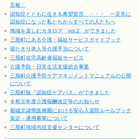
言板」
認知症とともに生きる希望宣言 ・・・ 一足先に
認知症になった私たちからすべての人たちへ
地域を楽しむカタログ vol.2 ができました
三股町にある介護・福祉サービスガイドブック
寝たきり老人等介護手当について
三股町在宅高齢者福祉サービス
介護予防・日常生活支援総合事業
三股町介護予防ケアマネジメントマニュアルの公開
について
三股町版『認知症ケアパス』ができました
令和元年度介護報酬改定等のお知らせ
都城北諸県医療圏における安心入退院ルールブック
策定・運用事業について
三股町地域包括支援センターについて