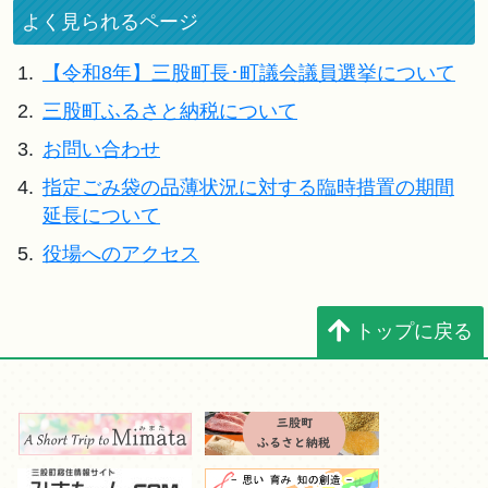
よく見られるページ
1.
【令和8年】三股町長･町議会議員選挙について
2.
三股町ふるさと納税について
3.
お問い合わせ
4.
指定ごみ袋の品薄状況に対する臨時措置の期間
延長について
5.
役場へのアクセス
トップに戻る