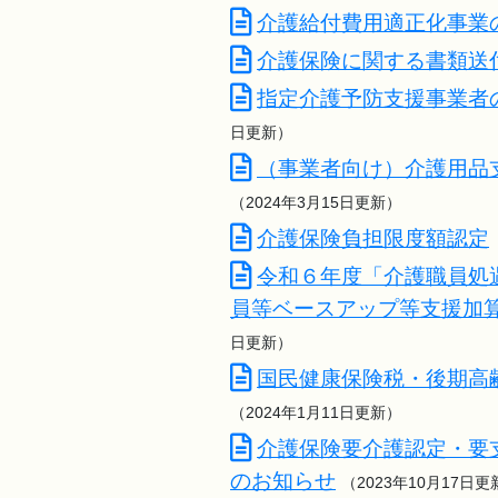
介護給付費用適正化事業
介護保険に関する書類送
指定介護予防支援事業者
日更新）
（事業者向け）介護用品
（2024年3月15日更新）
介護保険負担限度額認定
令和６年度「介護職員処
員等ベースアップ等支援加
日更新）
国民健康保険税・後期高
（2024年1月11日更新）
介護保険要介護認定・要
のお知らせ
（2023年10月17日更