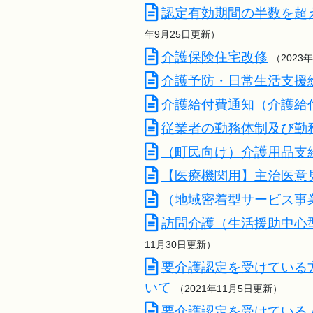
認定有効期間の半数を超
年9月25日更新）
介護保険住宅改修
（2023
介護予防・日常生活支援
介護給付費通知（介護給
従業者の勤務体制及び勤
（町民向け）介護用品支
【医療機関用】主治医意
（地域密着型サービス事
訪問介護（生活援助中心
11月30日更新）
要介護認定を受けている
いて
（2021年11月5日更新）
要介護認定を受けている