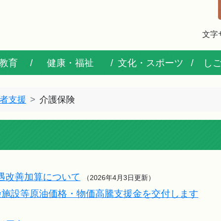
文字
教育
健康・福祉
文化・スポーツ
し
者支援
介護保険
遇改善加算について
（2026年4月3日更新）
険施設等原油価格・物価高騰支援金を交付します