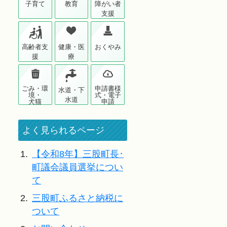
子育て
教育
障がい者
支援
高齢者支
健康・医
おくやみ
援
療
ごみ・環
申請書様
水道・下
境・
式・電子
水道
犬猫
申請
よく見られるページ
1.
【令和8年】三股町長･
町議会議員選挙につい
て
2.
三股町ふるさと納税に
ついて