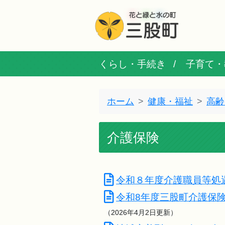
くらし・手続き
子育て・
ホーム
健康・福祉
高齢
介護保険
令和８年度介護職員等処
令和8年度三股町介護保
（2026年4月2日更新）