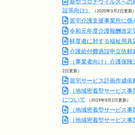
新型コロナウイルスへの
設等向け）
（2020年3月2日更新
居宅介護支援事業所に係
令和元年度介護報酬改定
軽度者に対する福祉用具
介護給付費過誤申立依頼
（事業者向け）介護保険
2日更新）
居宅サービス計画作成依
（地域密着型サービス事
について
（2019年9月2日更新）
（地域密着型サービス事
（地域密着型サービス事