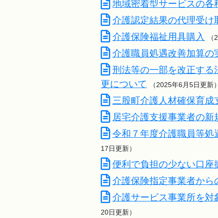
地域密着型サービスの各
介護認定結果の代理受け
介護保険福祉用具購入
（
介護職員処遇改善加算の
刑法等の一部を改正する
更について
（2025年6月5日更新
三股町介護人材確保育成
居宅介護支援事業者の新
令和７年度介護職員等処
17日更新）
便利で負担の少ない口座
介護保険指定事業者から
介護サービス事業所を対
20日更新）