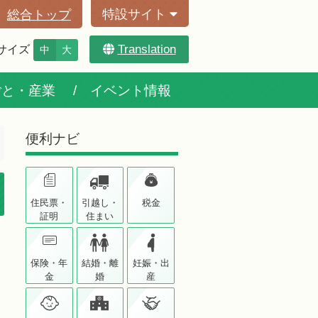
特設サイト
総合トップ
Translation
サイズ
中
大
ごと・産業
イベント情報
便利ナビ
住民票・
引越し・
税金
証明
住まい
保険・年
結婚・離
妊娠・出
金
婚
産