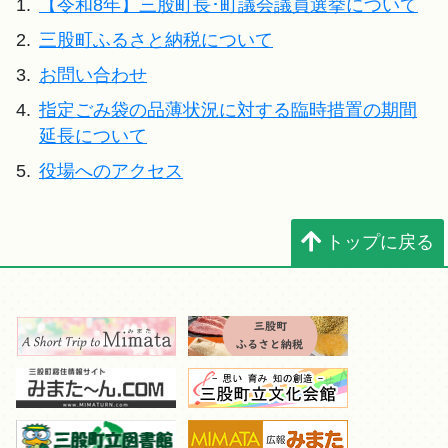
1.
【令和8年】三股町長･町議会議員選挙について
2.
三股町ふるさと納税について
3.
お問い合わせ
4.
指定ごみ袋の品薄状況に対する臨時措置の期間
延長について
5.
役場へのアクセス
トップに戻る