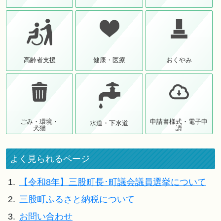
高齢者支援
健康・医療
おくやみ
ごみ・環境・
申請書様式・電子申
水道・下水道
犬猫
請
よく見られるページ
1.
【令和8年】三股町長･町議会議員選挙について
2.
三股町ふるさと納税について
3.
お問い合わせ