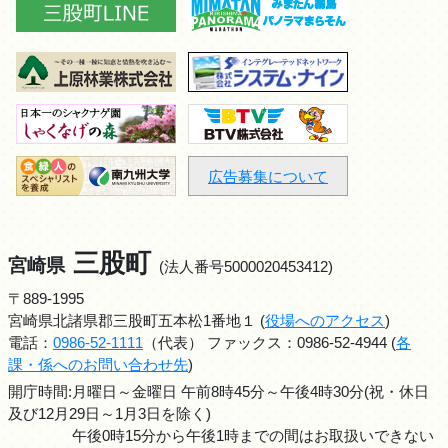
広告募集について
三股町
宮崎県
(法人番号5000020453412)
〒889-1995
宮崎県北諸県郡三股町五本松1番地１ (
役場へのアクセス
)
電話：
0986-52-1111
（代表） ファックス：0986-52-4944 (
各
課・係へのお問い合わせ先
)
開庁時間:月曜日～金曜日 午前8時45分～午後4時30分(祝・休日
及び12月29日～1月3日を除く)
午後0時15分から午後1時までの間はお取扱いできない