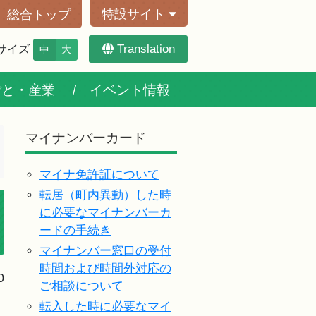
特設サイト
総合トップ
Translation
サイズ
中
大
ごと・産業
イベント情報
マイナンバーカード
マイナ免許証について
転居（町内異動）した時
に必要なマイナンバーカ
ードの手続き
マイナンバー窓口の受付
時間および時間外対応の
0
ご相談について
転入した時に必要なマイ