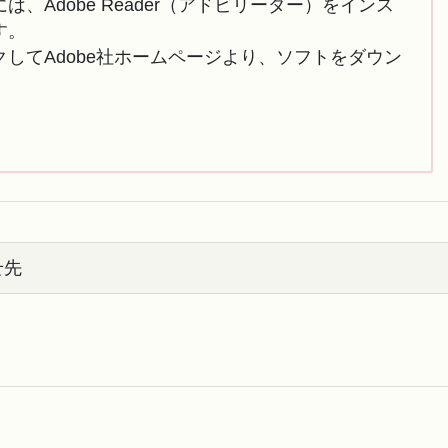
は、Adobe Reader（アドビリーダー）をインス
す。
してAdobe社ホームページより、ソフトをダウン
せ先