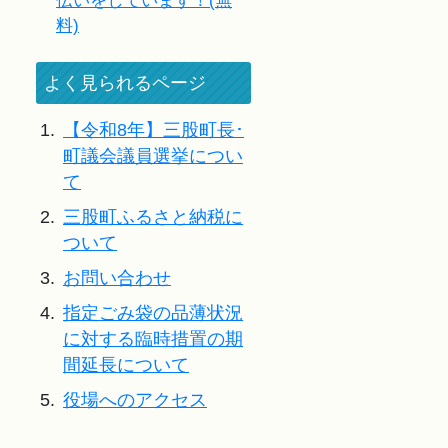
伝いをしています！(無
料)
よく見られるページ
1.
【令和8年】三股町長･
町議会議員選挙につい
て
2.
三股町ふるさと納税に
ついて
3.
お問い合わせ
4.
指定ごみ袋の品薄状況
に対する臨時措置の期
間延長について
5.
役場へのアクセス