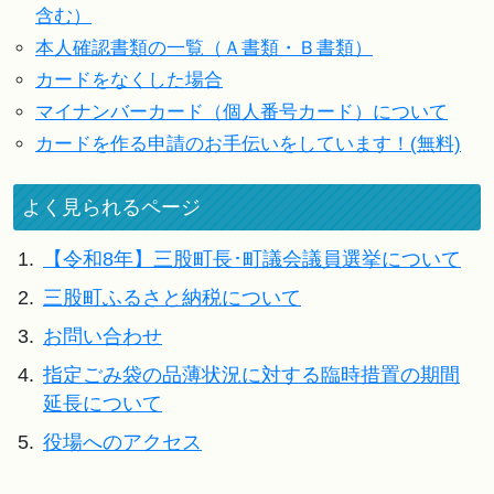
含む）
本人確認書類の一覧（Ａ書類・Ｂ書類）
カードをなくした場合
マイナンバーカード（個人番号カード）について
カードを作る申請のお手伝いをしています！(無料)
よく見られるページ
1.
【令和8年】三股町長･町議会議員選挙について
2.
三股町ふるさと納税について
3.
お問い合わせ
4.
指定ごみ袋の品薄状況に対する臨時措置の期間
延長について
5.
役場へのアクセス