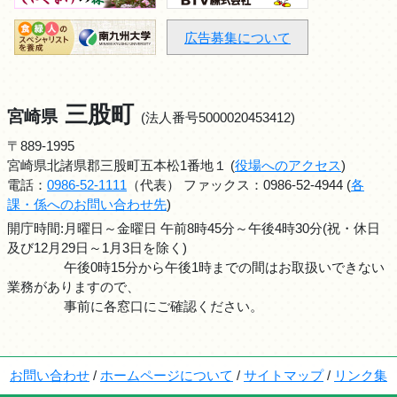
広告募集について
三股町
宮崎県
(法人番号5000020453412)
〒889-1995
宮崎県北諸県郡三股町五本松1番地１ (
役場へのアクセス
)
電話：
0986-52-1111
（代表） ファックス：0986-52-4944 (
各
課・係へのお問い合わせ先
)
開庁時間:月曜日～金曜日 午前8時45分～午後4時30分(祝・休日
及び12月29日～1月3日を除く)
午後0時15分から午後1時までの間はお取扱いできない
業務がありますので、
事前に各窓口にご確認ください。
お問い合わせ
/
ホームページについて
/
サイトマップ
/
リンク集