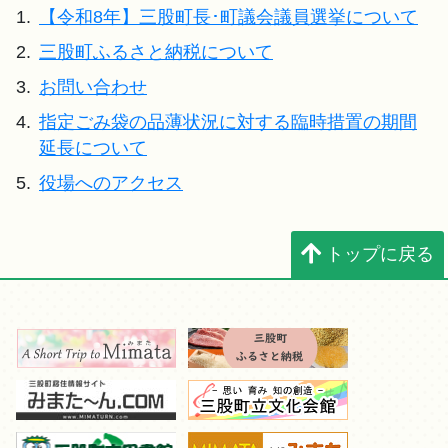
1.
【令和8年】三股町長･町議会議員選挙について
2.
三股町ふるさと納税について
3.
お問い合わせ
4.
指定ごみ袋の品薄状況に対する臨時措置の期間
延長について
5.
役場へのアクセス
トップに戻る