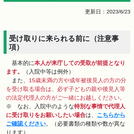
更新日：2023/6/23
受け取りに来られる前に（注意事
項）
基本的に
本人が来庁しての受取が前提となり
ます。
（入院中等は例外）
また、
15歳未満の方や成年被後見人の方の分
を受け取る場合は、
必ず子どもの親や後見人等
の法定代理人の方がご一緒にお越しください。
※ なお、入院中のような
特別な事情で代理人
に受け取りをお願いしたい場合
は、
こちらから
ご確認ください
。（必要書類の種類や数が異な
ります）