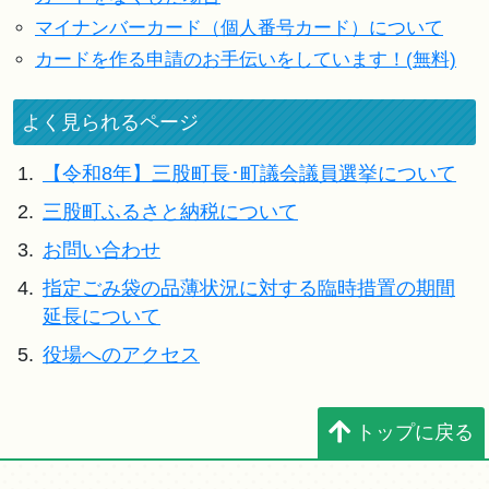
マイナンバーカード（個人番号カード）について
カードを作る申請のお手伝いをしています！(無料)
よく見られるページ
1.
【令和8年】三股町長･町議会議員選挙について
2.
三股町ふるさと納税について
3.
お問い合わせ
4.
指定ごみ袋の品薄状況に対する臨時措置の期間
延長について
5.
役場へのアクセス
トップに戻る