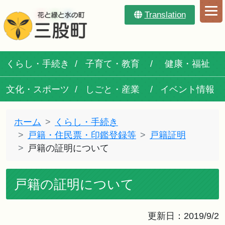
Translation
くらし・手続き
子育て・教育
健康・福祉
文化・スポーツ
しごと・産業
イベント情報
ホーム
くらし・手続き
戸籍・住民票・印鑑登録等
戸籍証明
戸籍の証明について
戸籍の証明について
更新日：2019/9/2