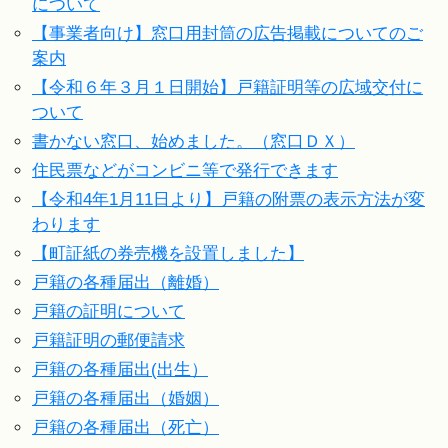
について
【事業者向け】窓口用封筒の広告掲載についてのご
案内
【令和６年３月１日開始】戸籍証明等の広域交付に
ついて
書かない窓口、始めました。（窓口ＤＸ）
住民票などがコンビニ等で発行できます
【令和4年1月11日より】戸籍の附票の表示方法が変
わります
【町証紙の券売機を設置しました】
戸籍の各種届出（離婚）
戸籍の証明について
戸籍証明の郵便請求
戸籍の各種届出(出生）
戸籍の各種届出（婚姻）
戸籍の各種届出（死亡）