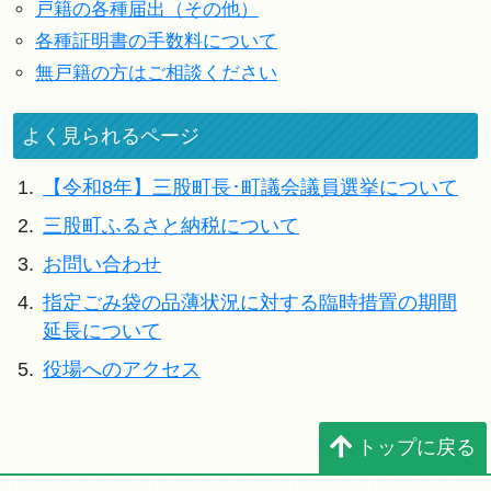
戸籍の各種届出（その他）
各種証明書の手数料について
無戸籍の方はご相談ください
よく見られるページ
1.
【令和8年】三股町長･町議会議員選挙について
2.
三股町ふるさと納税について
3.
お問い合わせ
4.
指定ごみ袋の品薄状況に対する臨時措置の期間
延長について
5.
役場へのアクセス
トップに戻る