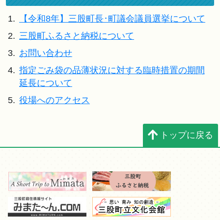
1.
【令和8年】三股町長･町議会議員選挙について
2.
三股町ふるさと納税について
3.
お問い合わせ
4.
指定ごみ袋の品薄状況に対する臨時措置の期間
延長について
5.
役場へのアクセス
トップに戻る