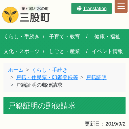
Translation
くらし・手続き
子育て・教育
健康・福祉
文化・スポーツ
しごと・産業
イベント情報
ホーム
くらし・手続き
戸籍・住民票・印鑑登録等
戸籍証明
戸籍証明の郵便請求
戸籍証明の郵便請求
更新日：2019/9/2