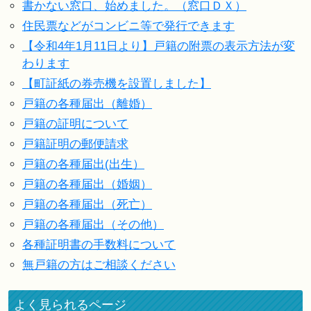
書かない窓口、始めました。（窓口ＤＸ）
住民票などがコンビニ等で発行できます
【令和4年1月11日より】戸籍の附票の表示方法が変
わります
【町証紙の券売機を設置しました】
戸籍の各種届出（離婚）
戸籍の証明について
戸籍証明の郵便請求
戸籍の各種届出(出生）
戸籍の各種届出（婚姻）
戸籍の各種届出（死亡）
戸籍の各種届出（その他）
各種証明書の手数料について
無戸籍の方はご相談ください
よく見られるページ