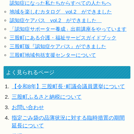
認知症になった私たちからすべての人たちへ
地域を楽しむカタログ vol.2 ができました
認知症ケアパス vol.2 ができました
「認知症サポーター養成」出前講座をやっています
三股町にある介護・福祉サービスガイドブック
三股町版『認知症ケアパス』ができました
三股町地域包括支援センターについて
よく見られるページ
1.
【令和8年】三股町長･町議会議員選挙について
2.
三股町ふるさと納税について
3.
お問い合わせ
4.
指定ごみ袋の品薄状況に対する臨時措置の期間
延長について