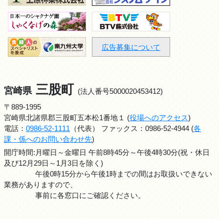
広告募集について
三股町
宮崎県
(法人番号5000020453412)
〒889-1995
宮崎県北諸県郡三股町五本松1番地１ (
役場へのアクセス
)
電話：
0986-52-1111
（代表） ファックス：0986-52-4944 (
各
課・係へのお問い合わせ先
)
開庁時間:月曜日～金曜日 午前8時45分～午後4時30分(祝・休日
及び12月29日～1月3日を除く)
午後0時15分から午後1時までの間はお取扱いできない
業務がありますので、
事前に各窓口にご確認ください。