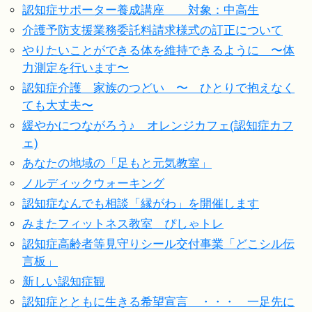
認知症サポーター養成講座 対象：中高生
介護予防支援業務委託料請求様式の訂正について
やりたいことができる体を維持できるように 〜体
力測定を行います〜
認知症介護 家族のつどい 〜 ひとりで抱えなく
ても大丈夫〜
緩やかにつながろう♪ オレンジカフェ(認知症カフ
ェ)
あなたの地域の「足もと元気教室」
ノルディックウォーキング
認知症なんでも相談「縁がわ」を開催します
みまたフィットネス教室 ぴしゃトレ
認知症高齢者等見守りシール交付事業「どこシル伝
言板」
新しい認知症観
認知症とともに生きる希望宣言 ・・・ 一足先に