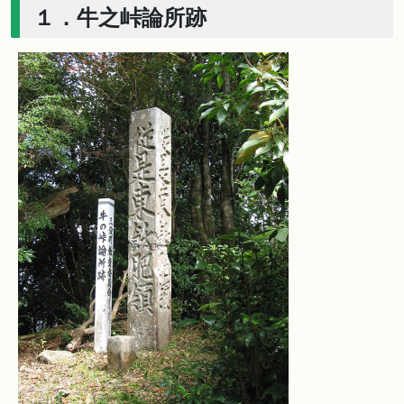
１．牛之峠論所跡