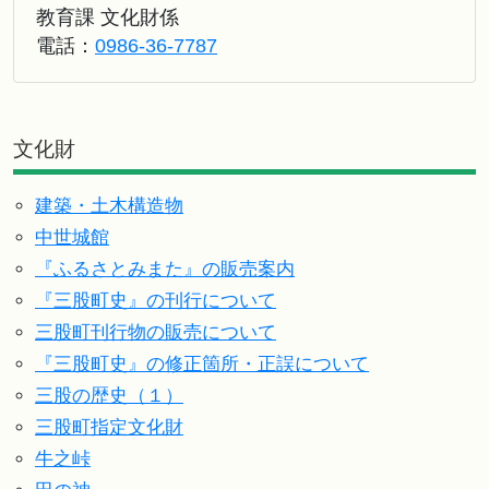
教育課 文化財係
電話：
0986-36-7787
文化財
建築・土木構造物
中世城館
『ふるさとみまた』の販売案内
『三股町史』の刊行について
三股町刊行物の販売について
『三股町史』の修正箇所・正誤について
三股の歴史（１）
三股町指定文化財
牛之峠