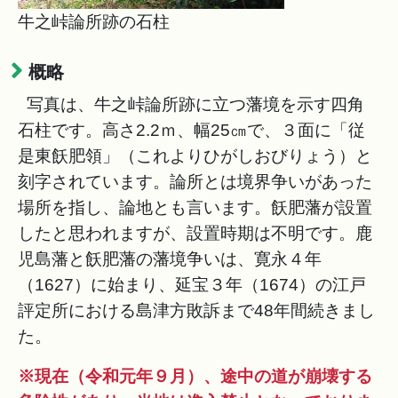
牛之峠論所跡の石柱
概略
写真は、牛之峠論所跡に立つ藩境を示す四角
石柱です。高さ2.2ｍ、幅25㎝で、３面に「従
是東飫肥領」（これよりひがしおびりょう）と
刻字されています。論所とは境界争いがあった
場所を指し、論地とも言います。飫肥藩が設置
したと思われますが、設置時期は不明です。鹿
児島藩と飫肥藩の藩境争いは、寛永４年
（1627）に始まり、延宝３年（1674）の江戸
評定所における島津方敗訴まで48年間続きまし
た。
※現在（令和元年９月）、途中の道が崩壊する