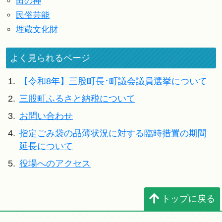
田の神
民俗芸能
埋蔵文化財
よく見られるページ
1.
【令和8年】三股町長･町議会議員選挙について
2.
三股町ふるさと納税について
3.
お問い合わせ
4.
指定ごみ袋の品薄状況に対する臨時措置の期間
延長について
5.
役場へのアクセス
トップに戻る