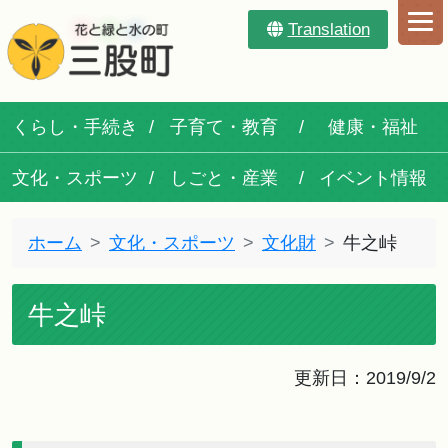
Translation
くらし・手続き
子育て・教育
健康・福祉
文化・スポーツ
しごと・産業
イベント情報
ホーム
文化・スポーツ
文化財
牛之峠
牛之峠
更新日：2019/9/2