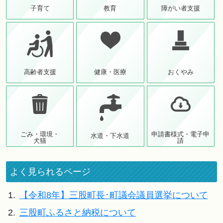
子育て
教育
障がい者支援
高齢者支援
健康・医療
おくやみ
ごみ・環境・
申請書様式・電子申
水道・下水道
犬猫
請
よく見られるページ
1.
【令和8年】三股町長･町議会議員選挙について
2.
三股町ふるさと納税について