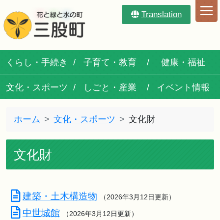
Translation
くらし・手続き
子育て・教育
健康・福祉
文化・スポーツ
しごと・産業
イベント情報
ホーム
文化・スポーツ
文化財
文化財
建築・土木構造物
（2026年3月12日更新）
中世城館
（2026年3月12日更新）