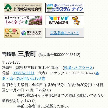
広告募集について
三股町
宮崎県
(法人番号5000020453412)
〒889-1995
宮崎県北諸県郡三股町五本松1番地１ (
役場へのアクセス
)
電話：
0986-52-1111
（代表） ファックス：0986-52-4944 (
各
課・係へのお問い合わせ先
)
開庁時間:月曜日～金曜日 午前8時45分～午後4時30分(祝・休日
及び12月29日～1月3日を除く)
午後0時15分から午後1時までの間はお取扱いできない
業務がありますので、
事前に各窓口にご確認ください。