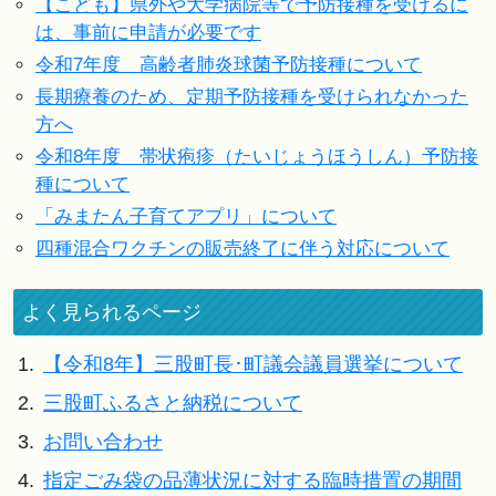
【こども】県外や大学病院等で予防接種を受けるに
は、事前に申請が必要です
令和7年度 高齢者肺炎球菌予防接種について
長期療養のため、定期予防接種を受けられなかった
方へ
令和8年度 帯状疱疹（たいじょうほうしん）予防接
種について
「みまたん子育てアプリ」について
四種混合ワクチンの販売終了に伴う対応について
よく見られるページ
1.
【令和8年】三股町長･町議会議員選挙について
2.
三股町ふるさと納税について
3.
お問い合わせ
4.
指定ごみ袋の品薄状況に対する臨時措置の期間