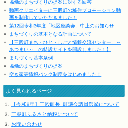
協働のまちづくりの提案に対する回答
動画クリエイターに三股町の移住プロモーション動
画を制作していただきました！
第12回令和3年度「地区座談会」中止のお知らせ
まちづくりの基本となる計画について
【三股町まち・ひと・しごと情報交流センター ～
あつまい～ の特設サイトを開設しました！】
まちづくり基本条例
協働のまちづくりの提案
空き家等情報バンク制度をはじめました！
よく見られるページ
1.
【令和8年】三股町長･町議会議員選挙について
2.
三股町ふるさと納税について
3.
お問い合わせ