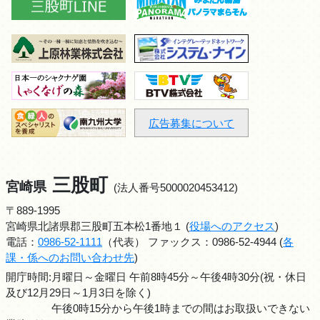
広告募集について
三股町
宮崎県
(法人番号5000020453412)
〒889-1995
宮崎県北諸県郡三股町五本松1番地１ (
役場へのアクセス
)
電話：
0986-52-1111
（代表） ファックス：0986-52-4944 (
各
課・係へのお問い合わせ先
)
開庁時間:月曜日～金曜日 午前8時45分～午後4時30分(祝・休日
及び12月29日～1月3日を除く)
午後0時15分から午後1時までの間はお取扱いできない