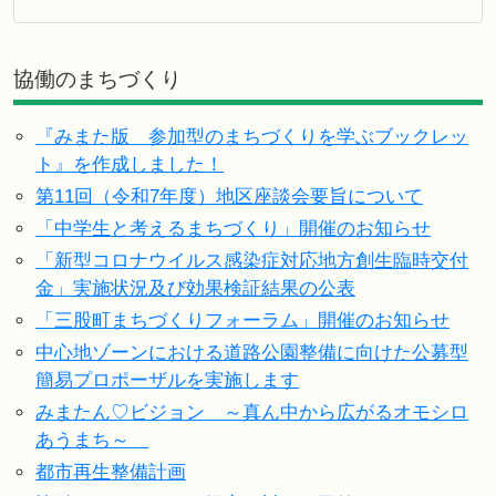
協働のまちづくり
『みまた版 参加型のまちづくりを学ぶブックレッ
ト』を作成しました！
第11回（令和7年度）地区座談会要旨について
「中学生と考えるまちづくり」開催のお知らせ
「新型コロナウイルス感染症対応地方創生臨時交付
金」実施状況及び効果検証結果の公表
「三股町まちづくりフォーラム」開催のお知らせ
中心地ゾーンにおける道路公園整備に向けた公募型
簡易プロポーザルを実施します
みまたん♡ビジョン ～真ん中から広がるオモシロ
あうまち～
都市再生整備計画