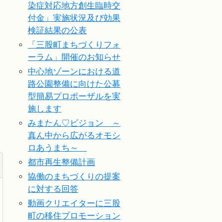
染症対応地方創生臨時交
付金」実施状況及び効果
検証結果の公表
「三股町まちづくりフォ
ーラム」開催のお知らせ
中心地ゾーンにおける道
路公園整備に向けた公募
型簡易プロポーザルを実
施します
みまたん♡ビジョン ～
真ん中から広がるオモシ
ロあうまち～
都市再生整備計画
協働のまちづくりの提案
に対する回答
動画クリエイターに三股
町の移住プロモーション