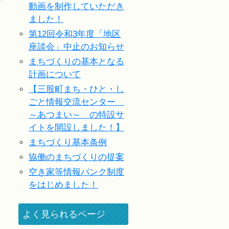
動画を制作していただき
ました！
第12回令和3年度「地区
座談会」中止のお知らせ
まちづくりの基本となる
計画について
【三股町まち・ひと・し
ごと情報交流センター
～あつまい～ の特設サ
イトを開設しました！】
まちづくり基本条例
協働のまちづくりの提案
空き家等情報バンク制度
をはじめました！
よく見られるページ