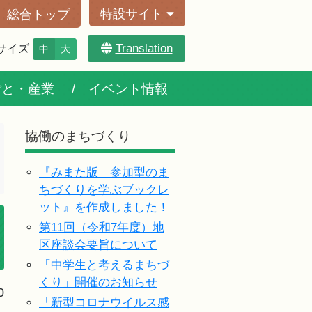
特設サイト
総合トップ
Translation
サイズ
中
大
ごと・産業
イベント情報
協働のまちづくり
『みまた版 参加型のま
ちづくりを学ぶブックレ
ット』を作成しました！
第11回（令和7年度）地
区座談会要旨について
「中学生と考えるまちづ
くり」開催のお知らせ
0
「新型コロナウイルス感