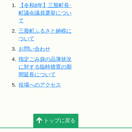
1.
【令和8年】三股町長･
町議会議員選挙につい
て
2.
三股町ふるさと納税に
ついて
3.
お問い合わせ
4.
指定ごみ袋の品薄状況
に対する臨時措置の期
間延長について
5.
役場へのアクセス
トップに戻る