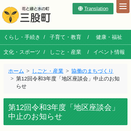
Translation
くらし・手続き
子育て・教育
健康・福祉
文化・スポーツ
しごと・産業
イベント情報
ホーム
しごと・産業
協働のまちづくり
第12回令和3年度「地区座談会」中止のお知
らせ
第12回令和3年度「地区座談会」
中止のお知らせ