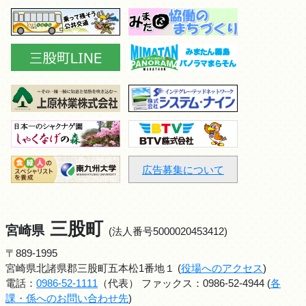
広告募集について
三股町
宮崎県
(法人番号5000020453412)
〒889-1995
宮崎県北諸県郡三股町五本松1番地１ (
役場へのアクセス
)
電話：
0986-52-1111
（代表） ファックス：0986-52-4944 (
各
課・係へのお問い合わせ先
)