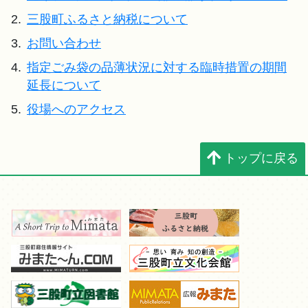
2.
三股町ふるさと納税について
3.
お問い合わせ
4.
指定ごみ袋の品薄状況に対する臨時措置の期間
延長について
5.
役場へのアクセス
トップに戻る