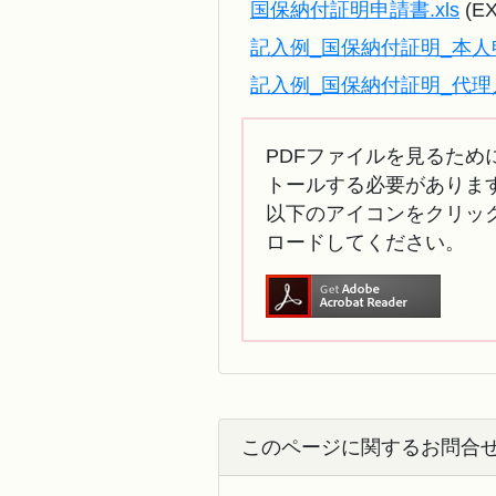
国保納付証明申請書.xls
(E
記入例_国保納付証明_本人申
記入例_国保納付証明_代理人
PDFファイルを見るために
トールする必要がありま
以下のアイコンをクリック
ロードしてください。
このページに関するお問合