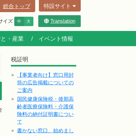
特設サイト
総合トップ
Translation
サイズ
中
大
ごと・産業
イベント情報
税証明
【事業者向け】窓口用封
筒の広告掲載についての
ご案内
国民健康保険税・後期高
齢者医療保険料・介護保
2
険料の納付証明書につい
て
書かない窓口、始めまし