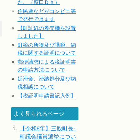
た。（窓口ＤＸ）
住民票などがコンビニ等
で発行できます
【町証紙の券売機を設置
しました】
町税の所得及び課税、納
税に関する証明について
郵便請求による税証明書
の申請方法について
延滞金、滞納処分及び納
税相談について
【税証明申請書記入例】
よく見られるページ
1.
【令和8年】三股町長･
町議会議員選挙につい