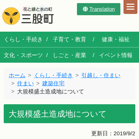
Translation
くらし・手続き
子育て・教育
健康・福祉
文化・スポーツ
しごと・産業
イベント情報
ホーム
くらし・手続き
引越し・住まい
住まい
建築住宅
大規模盛土造成地について
大規模盛土造成地について
更新日：2019/9/2