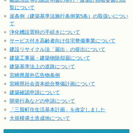
確認済証等の諸証明書の発行・建築計画概要書の閲
覧について
崖条例（建築基準法施行条例第5条）の取扱いについ
て
浄化槽設置時の手続きについて
サービス付き高齢者向け住宅整備事業について
建設リサイクル法「届出」の提出について
建築工事届・建築物除却届について
建築基準法上の道路について
宮崎県屋外広告物条例
宮崎県社会資本総合整備計画について
建築確認申請について
開発行為などの申請について
「三股町住生活基本計画」を改定しました
大規模盛土造成地について