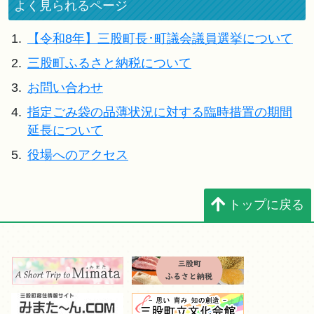
よく見られるページ
1.
【令和8年】三股町長･町議会議員選挙について
2.
三股町ふるさと納税について
3.
お問い合わせ
4.
指定ごみ袋の品薄状況に対する臨時措置の期間
延長について
5.
役場へのアクセス
トップに戻る