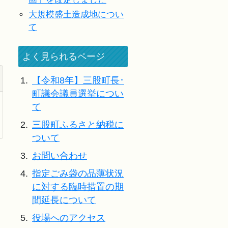
大規模盛土造成地につい
て
よく見られるページ
1.
【令和8年】三股町長･
町議会議員選挙につい
て
2.
三股町ふるさと納税に
ついて
3.
お問い合わせ
4.
指定ごみ袋の品薄状況
に対する臨時措置の期
間延長について
5.
役場へのアクセス