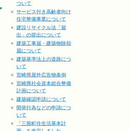
ついて
サービス付き高齢者向け
住宅整備事業について
建設リサイクル法「届
出」の提出について
建築工事届・建築物除却
届について
建築基準法上の道路につ
いて
宮崎県屋外広告物条例
宮崎県社会資本総合整備
計画について
建築確認申請について
開発行為などの申請につ
いて
「三股町住生活基本計
画」を改定しました