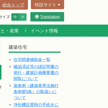
特設サイト
総合トップ
Translation
サイズ
中
大
ごと・産業
イベント情報
建築住宅
住宅関連補助金一覧
確認済証等の諸証明書の
発行・建築計画概要書の
閲覧について
崖条例（建築基準法施行
7
条例第5条）の取扱いに
ついて
浄化槽設置時の手続きに