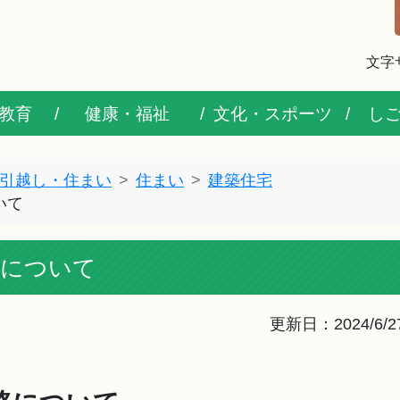
文字
教育
健康・福祉
文化・スポーツ
し
引越し・住まい
住まい
建築住宅
いて
路について
更新日：2024/6/2