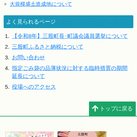
大規模盛土造成地について
よく見られるページ
1.
【令和8年】三股町長･町議会議員選挙について
2.
三股町ふるさと納税について
3.
お問い合わせ
4.
指定ごみ袋の品薄状況に対する臨時措置の期間
延長について
5.
役場へのアクセス
トップに戻る