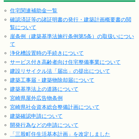
住宅関連補助金一覧
確認済証等の諸証明書の発行・建築計画概要書の閲
覧について
崖条例（建築基準法施行条例第5条）の取扱いについ
て
浄化槽設置時の手続きについて
サービス付き高齢者向け住宅整備事業について
建設リサイクル法「届出」の提出について
建築工事届・建築物除却届について
建築基準法上の道路について
宮崎県屋外広告物条例
宮崎県社会資本総合整備計画について
建築確認申請について
開発行為などの申請について
「三股町住生活基本計画」を改定しました