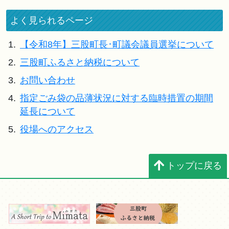
よく見られるページ
1.
【令和8年】三股町長･町議会議員選挙について
2.
三股町ふるさと納税について
3.
お問い合わせ
4.
指定ごみ袋の品薄状況に対する臨時措置の期間
延長について
5.
役場へのアクセス
トップに戻る