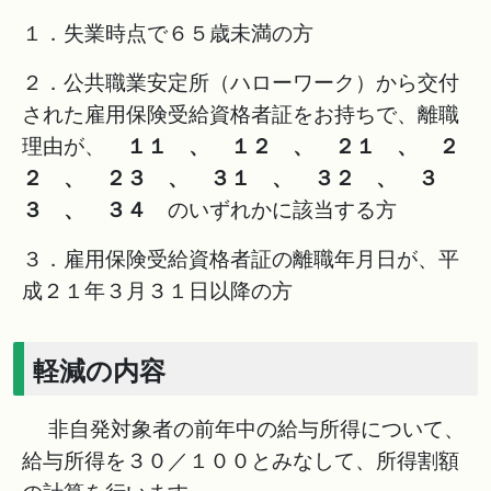
１．失業時点で６５歳未満の方
２．公共職業安定所（ハローワーク）から交付
された雇用保険受給資格者証をお持ちで、離職
理由が、
１１ 、 １２ 、 ２１ 、 ２
２ 、 ２３ 、 ３１ 、 ３２ 、 ３
３ 、 ３４
のいずれかに該当する方
３．雇用保険受給資格者証の離職年月日が、平
成２１年３月３１日以降の方
軽減の内容
非自発対象者の前年中の給与所得について、
給与所得を３０／１００とみなして、所得割額