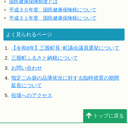
国民健康保険制度とは
平成３０年度 国民健康保険税について
平成３１年度 国民健康保険税について
よく見られるページ
1.
【令和8年】三股町長･町議会議員選挙について
2.
三股町ふるさと納税について
3.
お問い合わせ
4.
指定ごみ袋の品薄状況に対する臨時措置の期間
延長について
5.
役場へのアクセス
トップに戻る