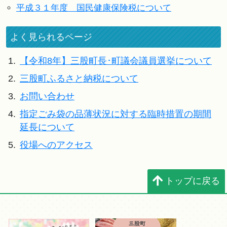
平成３１年度 国民健康保険税について
よく見られるページ
1.
【令和8年】三股町長･町議会議員選挙について
2.
三股町ふるさと納税について
3.
お問い合わせ
4.
指定ごみ袋の品薄状況に対する臨時措置の期間
延長について
5.
役場へのアクセス
トップに戻る