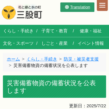
Translation
くらし・手続き
子育て・教育
健康・福祉
文化・スポーツ
しごと・産業
イベント情報
ホーム
くらし・手続き
防災・被災者支援
災害備蓄物資の備蓄状況を公表します
災害備蓄物資の備蓄状況を公表
します
更新日：2025/7/22