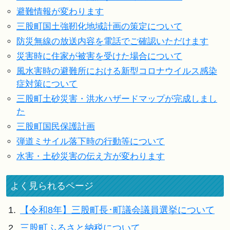
避難情報が変わります
三股町国土強靭化地域計画の策定について
防災無線の放送内容を電話でご確認いただけます
災害時に住家が被害を受けた場合について
風水害時の避難所における新型コロナウイルス感染
症対策について
三股町土砂災害・洪水ハザードマップが完成しまし
た
三股町国民保護計画
弾道ミサイル落下時の行動等について
水害・土砂災害の伝え方が変わります
よく見られるページ
1.
【令和8年】三股町長･町議会議員選挙について
2.
三股町ふるさと納税について