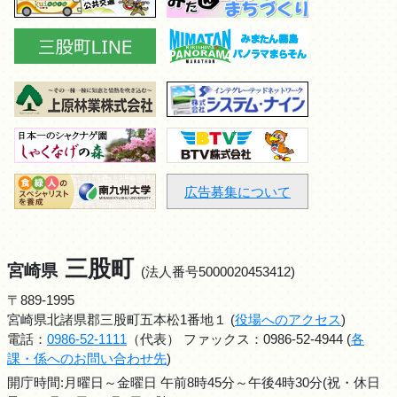
広告募集について
三股町
宮崎県
(法人番号5000020453412)
〒889-1995
宮崎県北諸県郡三股町五本松1番地１ (
役場へのアクセス
)
電話：
0986-52-1111
（代表） ファックス：0986-52-4944 (
各
課・係へのお問い合わせ先
)
開庁時間:月曜日～金曜日 午前8時45分～午後4時30分(祝・休日