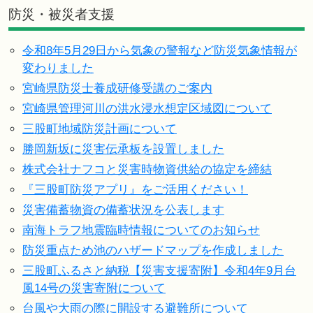
防災・被災者支援
令和8年5月29日から気象の警報など防災気象情報が
変わりました
宮崎県防災士養成研修受講のご案内
宮崎県管理河川の洪水浸水想定区域図について
三股町地域防災計画について
勝岡新坂に災害伝承板を設置しました
株式会社ナフコと災害時物資供給の協定を締結
『三股町防災アプリ』をご活用ください！
災害備蓄物資の備蓄状況を公表します
南海トラフ地震臨時情報についてのお知らせ
防災重点ため池のハザードマップを作成しました
三股町ふるさと納税【災害支援寄附】令和4年9月台
風14号の災害寄附について
台風や大雨の際に開設する避難所について