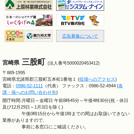
広告募集について
三股町
宮崎県
(法人番号5000020453412)
〒889-1995
宮崎県北諸県郡三股町五本松1番地１ (
役場へのアクセス
)
電話：
0986-52-1111
（代表） ファックス：0986-52-4944 (
各
課・係へのお問い合わせ先
)
開庁時間:月曜日～金曜日 午前8時45分～午後4時30分(祝・休日
及び12月29日～1月3日を除く)
午後0時15分から午後1時までの間はお取扱いできない
業務がありますので、
事前に各窓口にご確認ください。