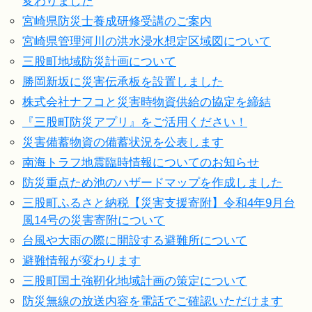
変わりました
宮崎県防災士養成研修受講のご案内
宮崎県管理河川の洪水浸水想定区域図について
三股町地域防災計画について
勝岡新坂に災害伝承板を設置しました
株式会社ナフコと災害時物資供給の協定を締結
『三股町防災アプリ』をご活用ください！
災害備蓄物資の備蓄状況を公表します
南海トラフ地震臨時情報についてのお知らせ
防災重点ため池のハザードマップを作成しました
三股町ふるさと納税【災害支援寄附】令和4年9月台
風14号の災害寄附について
台風や大雨の際に開設する避難所について
避難情報が変わります
三股町国土強靭化地域計画の策定について
防災無線の放送内容を電話でご確認いただけます