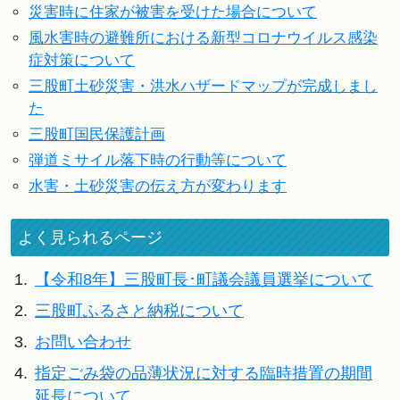
災害時に住家が被害を受けた場合について
風水害時の避難所における新型コロナウイルス感染
症対策について
三股町土砂災害・洪水ハザードマップが完成しまし
た
三股町国民保護計画
弾道ミサイル落下時の行動等について
水害・土砂災害の伝え方が変わります
よく見られるページ
1.
【令和8年】三股町長･町議会議員選挙について
2.
三股町ふるさと納税について
3.
お問い合わせ
4.
指定ごみ袋の品薄状況に対する臨時措置の期間
延長について