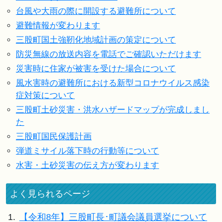
台風や大雨の際に開設する避難所について
避難情報が変わります
三股町国土強靭化地域計画の策定について
防災無線の放送内容を電話でご確認いただけます
災害時に住家が被害を受けた場合について
風水害時の避難所における新型コロナウイルス感染
症対策について
三股町土砂災害・洪水ハザードマップが完成しまし
た
三股町国民保護計画
弾道ミサイル落下時の行動等について
水害・土砂災害の伝え方が変わります
よく見られるページ
1.
【令和8年】三股町長･町議会議員選挙について