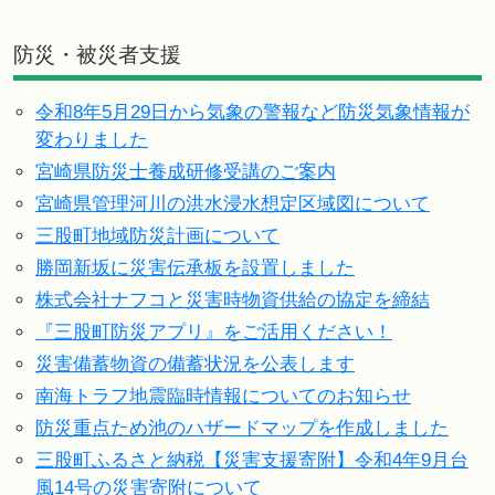
防災・被災者支援
令和8年5月29日から気象の警報など防災気象情報が
変わりました
宮崎県防災士養成研修受講のご案内
宮崎県管理河川の洪水浸水想定区域図について
三股町地域防災計画について
勝岡新坂に災害伝承板を設置しました
株式会社ナフコと災害時物資供給の協定を締結
『三股町防災アプリ』をご活用ください！
災害備蓄物資の備蓄状況を公表します
南海トラフ地震臨時情報についてのお知らせ
防災重点ため池のハザードマップを作成しました
三股町ふるさと納税【災害支援寄附】令和4年9月台
風14号の災害寄附について