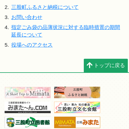
2.
三股町ふるさと納税について
3.
お問い合わせ
4.
指定ごみ袋の品薄状況に対する臨時措置の期間
延長について
5.
役場へのアクセス
トップに戻る