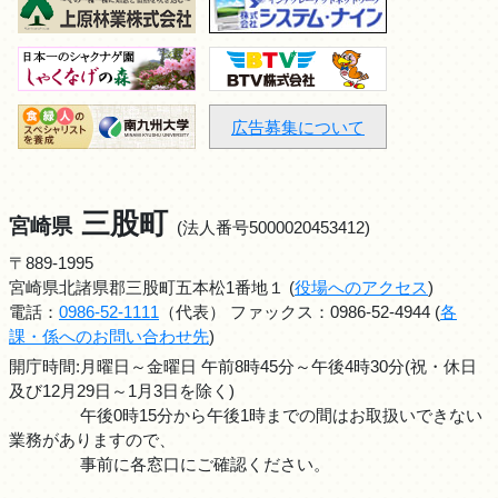
広告募集について
三股町
宮崎県
(法人番号5000020453412)
〒889-1995
宮崎県北諸県郡三股町五本松1番地１ (
役場へのアクセス
)
電話：
0986-52-1111
（代表） ファックス：0986-52-4944 (
各
課・係へのお問い合わせ先
)
開庁時間:月曜日～金曜日 午前8時45分～午後4時30分(祝・休日
及び12月29日～1月3日を除く)
午後0時15分から午後1時までの間はお取扱いできない
業務がありますので、
事前に各窓口にご確認ください。