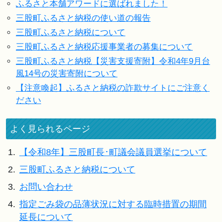
ふるさと本舗アワードに選ばれました！
三股町ふるさと納税の使い道の報告
三股町ふるさと納税について
三股町ふるさと納税応援事業者の募集について
三股町ふるさと納税【災害支援寄附】令和4年9月台
風14号の災害寄附について
【注意喚起】ふるさと納税の詐欺サイトにご注意く
ださい
よく見られるページ
1.
【令和8年】三股町長･町議会議員選挙について
2.
三股町ふるさと納税について
3.
お問い合わせ
4.
指定ごみ袋の品薄状況に対する臨時措置の期間
延長について