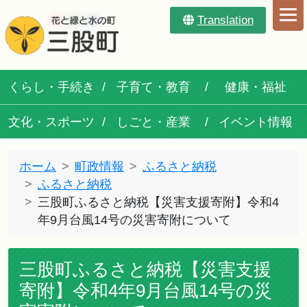
Translation
くらし・手続き
子育て・教育
健康・福祉
文化・スポーツ
しごと・産業
イベント情報
ホーム
町政情報
ふるさと納税
ふるさと納税
三股町ふるさと納税【災害支援寄附】令和4
年9月台風14号の災害寄附について
三股町ふるさと納税【災害支援
寄附】令和4年9月台風14号の災