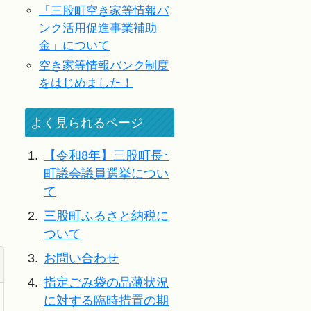
「三股町空き家等情報バ
ンク活用促進事業補助
金」について
空き家等情報バンク制度
をはじめました！
よく見られるページ
1.
【令和8年】三股町長･
町議会議員選挙につい
て
2.
三股町ふるさと納税に
ついて
3.
お問い合わせ
4.
指定ごみ袋の品薄状況
に対する臨時措置の期