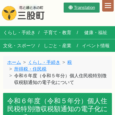
Translation
くらし・手続き
子育て・教育
健康・福祉
文化・スポーツ
しごと・産業
イベント情報
ホーム
くらし・手続き
税
所得税・住民税
令和６年度（令和５年分）個人住民税特別徴
収税額通知の電子化について
令和６年度（令和５年分）個人住
民税特別徴収税額通知の電子化に