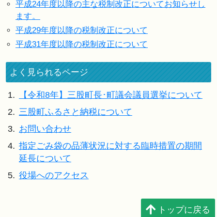
平成24年度以降の主な税制改正についてお知らせし
ます。
平成29年度以降の税制改正について
平成31年度以降の税制改正について
よく見られるページ
1.
【令和8年】三股町長･町議会議員選挙について
2.
三股町ふるさと納税について
3.
お問い合わせ
4.
指定ごみ袋の品薄状況に対する臨時措置の期間
延長について
5.
役場へのアクセス
トップに戻る