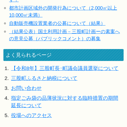
都市計画区域外の開発行為について（2,000㎡以上
10,000㎡未満）
自動販売機設置業者の公募について（結果）
（結果公表）国土利用計画－三股町計画ーの素案へ
の意見公募（パブリックコメント）の募集
よく見られるページ
1.
【令和8年】三股町長･町議会議員選挙について
2.
三股町ふるさと納税について
3.
お問い合わせ
4.
指定ごみ袋の品薄状況に対する臨時措置の期間
延長について
5.
役場へのアクセス