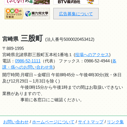
広告募集について
三股町
宮崎県
(法人番号5000020453412)
〒889-1995
宮崎県北諸県郡三股町五本松1番地１ (
役場へのアクセス
)
電話：
0986-52-1111
（代表） ファックス：0986-52-4944 (
各
課・係へのお問い合わせ先
)
開庁時間:月曜日～金曜日 午前8時45分～午後4時30分(祝・休日
及び12月29日～1月3日を除く)
午後0時15分から午後1時までの間はお取扱いできない
業務がありますので、
事前に各窓口にご確認ください。
お問い合わせ
/
ホームページについて
/
サイトマップ
/
リンク集