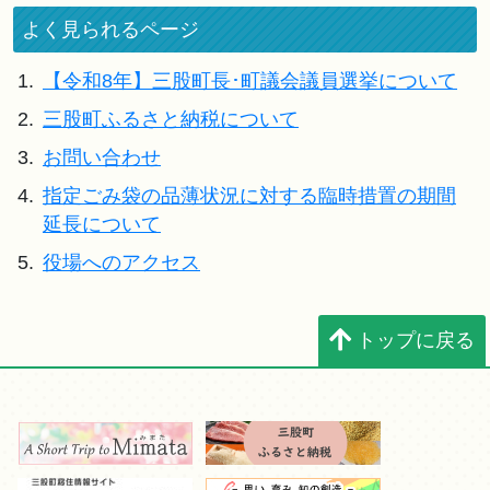
よく見られるページ
1.
【令和8年】三股町長･町議会議員選挙について
2.
三股町ふるさと納税について
3.
お問い合わせ
4.
指定ごみ袋の品薄状況に対する臨時措置の期間
延長について
5.
役場へのアクセス
トップに戻る