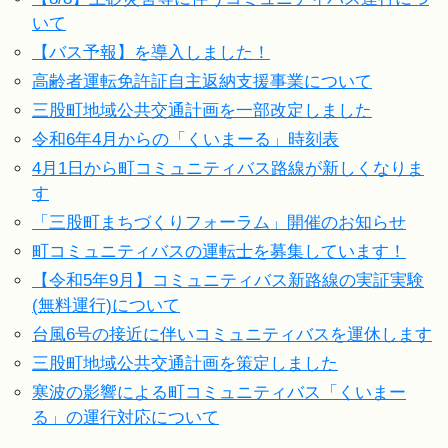
いて
【バス予報】を導入しました！
高齢者運転免許証自主返納支援事業について
三股町地域公共交通計画を一部改定しました
令和6年4月からの「くいまーる」時刻表
4月1日から町コミュニティバス路線が新しくなりま
す
「三股町まちづくりフォーラム」開催のお知らせ
町コミュニティバスの運転士を募集しています！
【令和5年9月】コミュニティバス新路線の実証実験
(無料運行)について
台風6号の接近に伴いコミュニティバスを運休します
三股町地域公共交通計画を策定しました
寒波の影響による町コミュニティバス「くいまー
る」の運行対応について