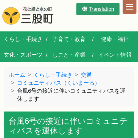
Translation
くらし・手続き
子育て・教育
健康・福祉
文化・スポーツ
しごと・産業
イベント情報
ホーム
くらし・手続き
交通
コミュニティバス（くいまーる）
台風6号の接近に伴いコミュニティバスを運
休します
台風6号の接近に伴いコミュニテ
ィバスを運休します