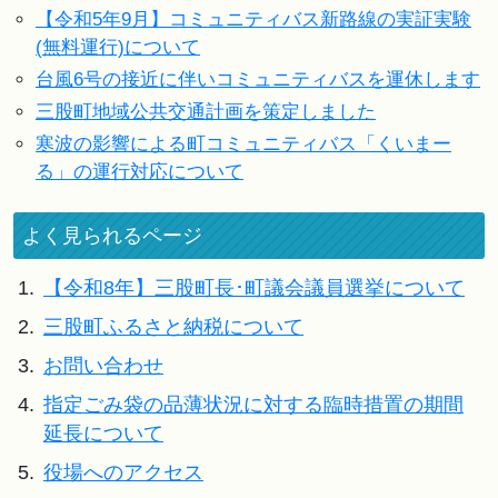
【令和5年9月】コミュニティバス新路線の実証実験
(無料運行)について
台風6号の接近に伴いコミュニティバスを運休します
三股町地域公共交通計画を策定しました
寒波の影響による町コミュニティバス「くいまー
る」の運行対応について
よく見られるページ
1.
【令和8年】三股町長･町議会議員選挙について
2.
三股町ふるさと納税について
3.
お問い合わせ
4.
指定ごみ袋の品薄状況に対する臨時措置の期間
延長について
5.
役場へのアクセス