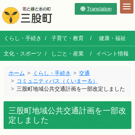
Translation
くらし・手続き
子育て・教育
健康・福祉
文化・スポーツ
しごと・産業
イベント情報
ホーム
くらし・手続き
交通
コミュニティバス（くいまーる）
三股町地域公共交通計画を一部改定しました
三股町地域公共交通計画を一部改
定しました