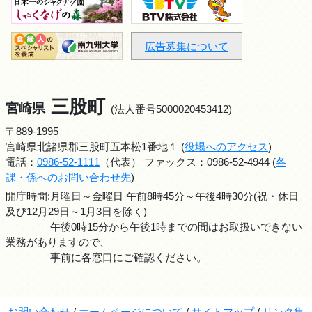
広告募集について
三股町
宮崎県
(法人番号5000020453412)
〒889-1995
宮崎県北諸県郡三股町五本松1番地１ (
役場へのアクセス
)
電話：
0986-52-1111
（代表） ファックス：0986-52-4944 (
各
課・係へのお問い合わせ先
)
開庁時間:月曜日～金曜日 午前8時45分～午後4時30分(祝・休日
及び12月29日～1月3日を除く)
午後0時15分から午後1時までの間はお取扱いできない
業務がありますので、
事前に各窓口にご確認ください。
お問い合わせ
/
ホームページについて
/
サイトマップ
/
リンク集