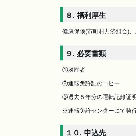
８. 福利厚生
健康保険(市町村共済組合)
９. 必要書類
①履歴者
②運転免許証のコピー
③過去５年分の運転記録証
※運転免許センターにて発
１０. 申込先