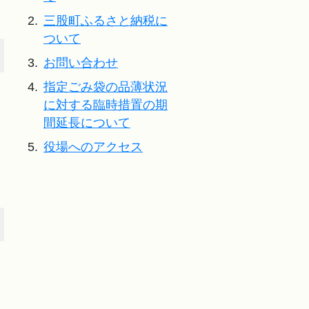
2.
三股町ふるさと納税に
ついて
3.
お問い合わせ
4.
指定ごみ袋の品薄状況
に対する臨時措置の期
間延長について
5.
役場へのアクセス