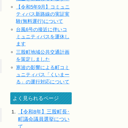
【令和5年9月】コミュニ
ティバス新路線の実証実
験(無料運行)について
台風6号の接近に伴いコ
ミュニティバスを運休し
ます
三股町地域公共交通計画
を策定しました
寒波の影響による町コミ
ュニティバス「くいまー
る」の運行対応について
よく見られるページ
1.
【令和8年】三股町長･
町議会議員選挙につい
て