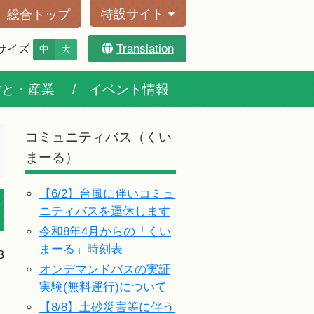
特設サイト
総合トップ
Translation
サイズ
中
大
ごと・産業
イベント情報
コミュニティバス（くい
まーる）
【6/2】台風に伴いコミュ
ニティバスを運休します
令和8年4月からの「くい
まーる」時刻表
3
オンデマンドバスの実証
実験(無料運行)について
【8/8】土砂災害等に伴う