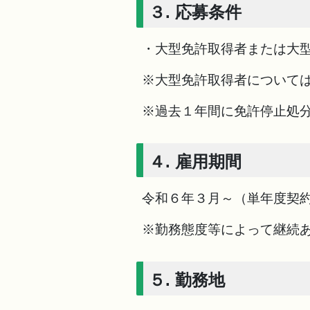
３. 応募条件
・大型免許取得者または大
※大型免許取得者について
※過去１年間に免許停止処
４. 雇用期間
令和６年３月～（単年度契
※勤務態度等によって継続
５. 勤務地