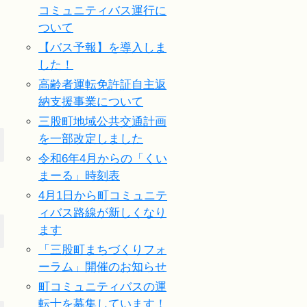
コミュニティバス運行に
ついて
【バス予報】を導入しま
した！
高齢者運転免許証自主返
納支援事業について
三股町地域公共交通計画
を一部改定しました
令和6年4月からの「くい
まーる」時刻表
4月1日から町コミュニテ
ィバス路線が新しくなり
ます
「三股町まちづくりフォ
ーラム」開催のお知らせ
町コミュニティバスの運
転士を募集しています！