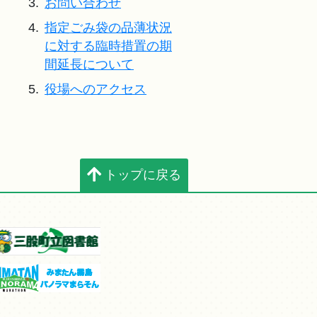
3.
お問い合わせ
4.
指定ごみ袋の品薄状況
に対する臨時措置の期
間延長について
5.
役場へのアクセス
トップに戻る