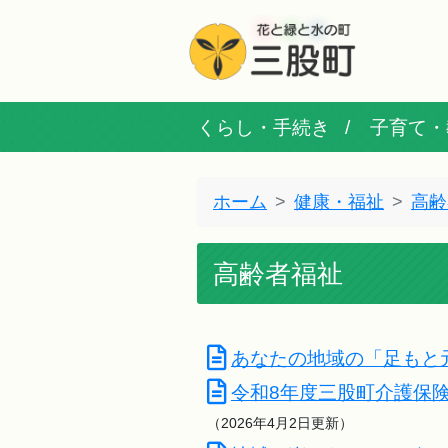
くらし・手続き
子育て・
ホーム
健康・福祉
高齢
高齢者福祉
あなたの地域の「足もと
令和8年度三股町介護保
（2026年4月2日更新）