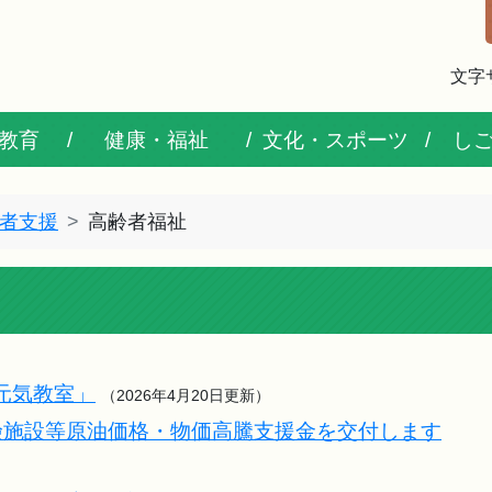
文字
教育
健康・福祉
文化・スポーツ
し
者支援
高齢者福祉
元気教室」
（2026年4月20日更新）
険施設等原油価格・物価高騰支援金を交付します