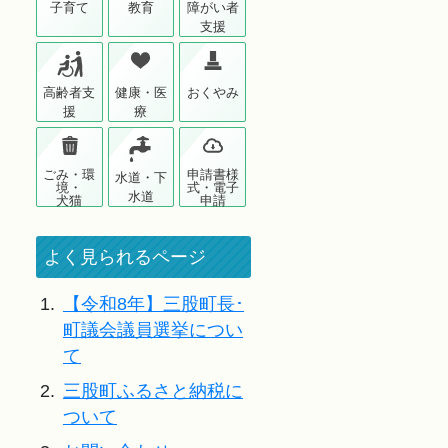
子育て
教育
障がい者
支援
高齢者支
健康・医
おくやみ
援
療
ごみ・環
申請書様
水道・下
境・
式・電子
水道
犬猫
申請
よく見られるページ
1.
【令和8年】三股町長･
町議会議員選挙につい
て
2.
三股町ふるさと納税に
ついて