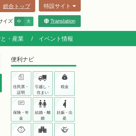
特設サイト
総合トップ
Translation
サイズ
中
大
ごと・産業
イベント情報
便利ナビ
住民票・
引越し・
税金
証明
住まい
保険・年
結婚・離
妊娠・出
金
婚
産