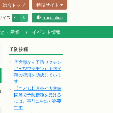
特設サイト
総合トップ
Translation
サイズ
中
大
ごと・産業
イベント情報
予防接種
子宮頸がん予防ワクチン
（HPVワクチン）予防接
種の費用を助成していま
す
【こども】県外や大学病
1
院等で予防接種を受ける
には、事前に申請が必要
です