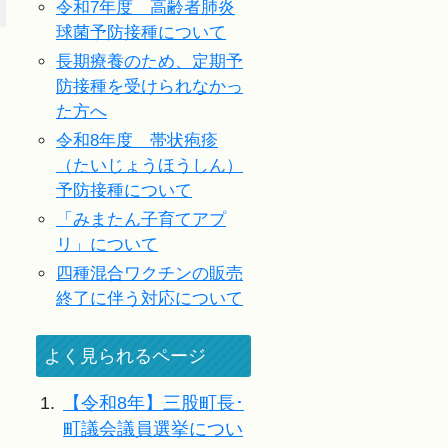
令和7年度 高齢者肺炎
球菌予防接種について
長期療養のため、定期予
防接種を受けられなかっ
た方へ
令和8年度 帯状疱疹
（たいじょうほうしん）
予防接種について
「みまたん子育てアプ
リ」について
四種混合ワクチンの販売
終了に伴う対応について
よく見られるページ
1.
【令和8年】三股町長･
町議会議員選挙につい