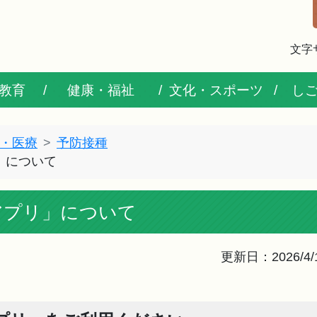
文字
教育
健康・福祉
文化・スポーツ
し
・医療
予防接種
」について
アプリ」について
更新日：2026/4/