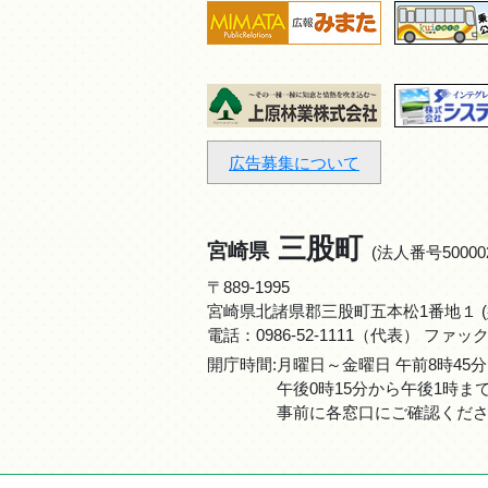
広告募集について
三股町
宮崎県
(法人番号500002
〒889-1995
宮崎県北諸県郡三股町五本松1番地１ (
電話：
0986-52-1111
（代表） ファックス：0
開庁時間:月曜日～金曜日 午前8時45分
午後0時15分から午後1時
事前に各窓口にご確認くだ