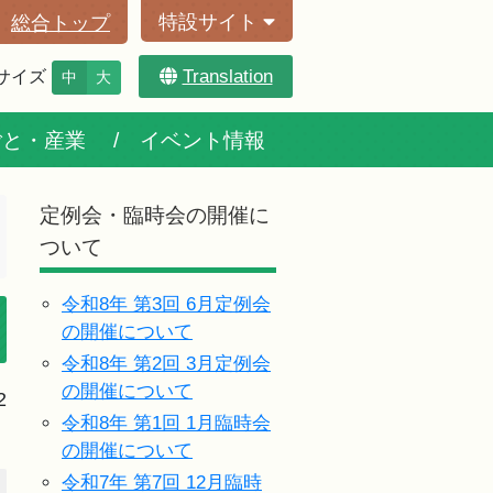
特設サイト
総合トップ
Translation
サイズ
中
大
ごと・産業
イベント情報
定例会・臨時会の開催に
ついて
令和8年 第3回 6月定例会
の開催について
令和8年 第2回 3月定例会
の開催について
2
令和8年 第1回 1月臨時会
の開催について
令和7年 第7回 12月臨時