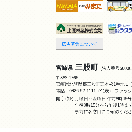
広告募集について
三股町
宮崎県
(法人番号500002
〒889-1995
宮崎県北諸県郡三股町五本松1番地１ (
電話：
0986-52-1111
（代表） ファックス：0
開庁時間:月曜日～金曜日 午前8時45分
午後0時15分から午後1時
事前に各窓口にご確認くだ