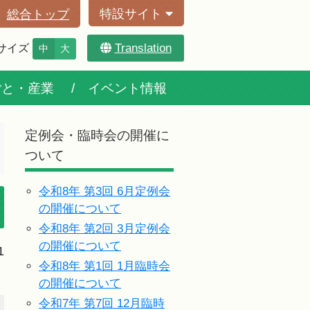
特設サイト
総合トップ
Translation
サイズ
中
大
ごと・産業
イベント情報
定例会・臨時会の開催に
ついて
令和8年 第3回 6月定例会
の開催について
令和8年 第2回 3月定例会
の開催について
1
令和8年 第1回 1月臨時会
の開催について
令和7年 第7回 12月臨時