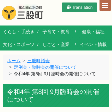
Translation
くらし・手続き
子育て・教育
健康・福祉
文化・スポーツ
しごと・産業
イベント情報
ホーム
三股町議会
定例会・臨時会の開催について
令和4年 第8回 9月臨時会の開催について
令和4年 第8回 9月臨時会の開催
について