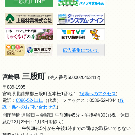
広告募集について
三股町
宮崎県
(法人番号5000020453412)
〒889-1995
宮崎県北諸県郡三股町五本松1番地１ (
役場へのアクセス
)
電話：
0986-52-1111
（代表） ファックス：0986-52-4944 (
各
課・係へのお問い合わせ先
)
開庁時間:月曜日～金曜日 午前8時45分～午後4時30分(祝・休日
及び12月29日～1月3日を除く)
午後0時15分から午後1時までの間はお取扱いできない
業務がありますので、