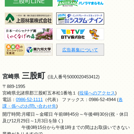
広告募集について
三股町
宮崎県
(法人番号5000020453412)
〒889-1995
宮崎県北諸県郡三股町五本松1番地１ (
役場へのアクセス
)
電話：
0986-52-1111
（代表） ファックス：0986-52-4944 (
各
課・係へのお問い合わせ先
)
開庁時間:月曜日～金曜日 午前8時45分～午後4時30分(祝・休日
及び12月29日～1月3日を除く)
午後0時15分から午後1時までの間はお取扱いできない
業務がありますので、