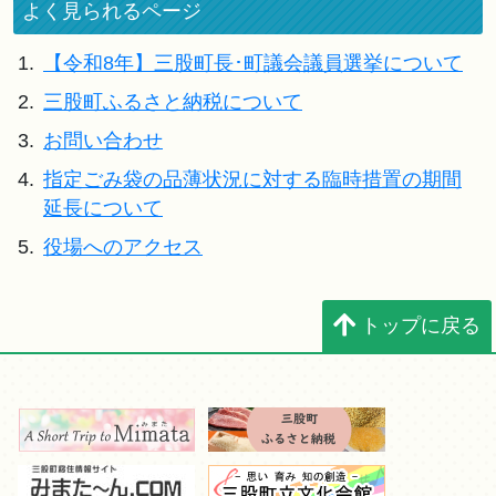
よく見られるページ
1.
【令和8年】三股町長･町議会議員選挙について
2.
三股町ふるさと納税について
3.
お問い合わせ
4.
指定ごみ袋の品薄状況に対する臨時措置の期間
延長について
5.
役場へのアクセス
トップに戻る