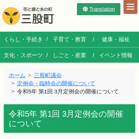
Translation
くらし・手続き
子育て・教育
健康・福祉
文化・スポーツ
しごと・産業
イベント情報
ホーム
三股町議会
定例会・臨時会の開催について
令和5年 第1回 3月定例会の開催について
令和5年 第1回 3月定例会の開催
について